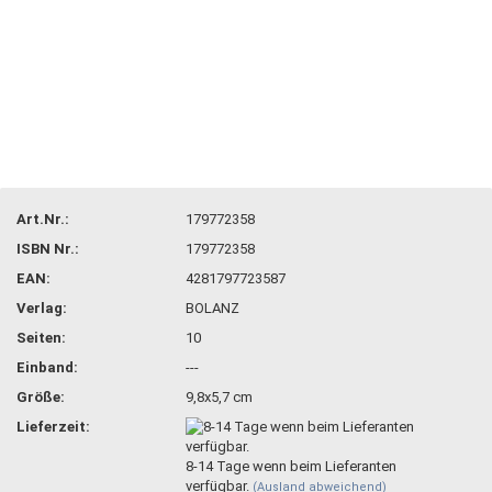
Art.Nr.:
179772358
ISBN Nr.:
179772358
EAN:
4281797723587
Verlag:
BOLANZ
Seiten:
10
Einband:
---
Größe:
9,8x5,7 cm
Lieferzeit:
8-14 Tage wenn beim Lieferanten
verfügbar.
(Ausland abweichend)