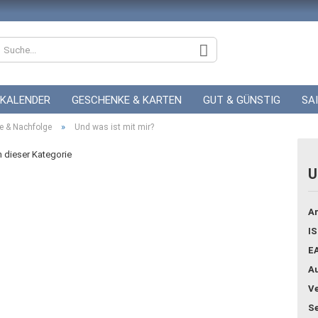
KALENDER
GESCHENKE & KARTEN
GUT & GÜNSTIG
SA
»
ZUR HOCHZEIT
e & Nachfolge
Und was ist mit mir?
GUTSCHEINE
in dieser Kategorie
U
Konto
Ar
Pass
IS
E
Au
Ve
Se