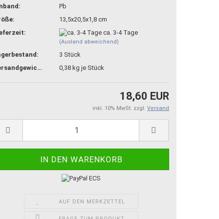
inband:
Pb
röße:
13,5x20,5x1,8 cm
eferzeit:
ca. 3-4 Tage
(Ausland abweichend)
agerbestand:
3
Stück
Versandgewicht:
0,38
kg je Stück
18,60 EUR
inkl. 10% MwSt. zzgl.
Versand
AUF DEN MERKZETTEL
FRAGE ZUM PRODUKT