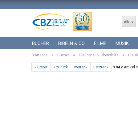
Alle
BÜCHER
BIBELN & CO
FILME
MUSIK
»
»
»
Startseite
ICF BÜCHER
Bücher
VERSCHIEDENES
Glaubens- & Lebenshilfe
GESCHENKE 
Glaub
« Erster
« zurück
weiter »
Letzter »
1842
Artikel 