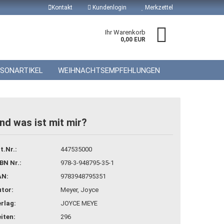
Kontakt
Kundenlogin
Merkzettel
Ihr Warenkorb
0,00 EUR
ISONARTIKEL
WEIHNACHTSEMPFEHLUNGEN
nd was ist mit mir?
 erstellen
t.Nr.:
447535000
wort vergessen?
BN Nr.:
978-3-948795-35-1
AN:
9783948795351
tor:
Meyer, Joyce
rlag:
JOYCE MEYE
iten:
296