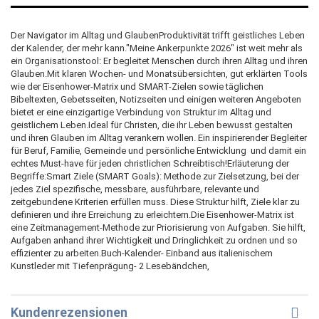
Der Navigator im Alltag und GlaubenProduktivität trifft geistliches Leben 
der Kalender, der mehr kann."Meine Ankerpunkte 2026" ist weit mehr als
ein Organisationstool: Er begleitet Menschen durch ihren Alltag und ihren
Glauben.Mit klaren Wochen- und Monatsübersichten, gut erklärten Tools
wie der Eisenhower-Matrix und SMART-Zielen sowie täglichen
Bibeltexten, Gebetsseiten, Notizseiten und einigen weiteren Angeboten
bietet er eine einzigartige Verbindung von Struktur im Alltag und
geistlichem Leben.Ideal für Christen, die ihr Leben bewusst gestalten
und ihren Glauben im Alltag verankern wollen. Ein inspirierender Begleiter
für Beruf, Familie, Gemeinde und persönliche Entwicklung  und damit ein
echtes Must-have für jeden christlichen Schreibtisch!Erläuterung der
Begriffe:Smart Ziele (SMART Goals): Methode zur Zielsetzung, bei der
jedes Ziel spezifische, messbare, ausführbare, relevante und
zeitgebundene Kriterien erfüllen muss. Diese Struktur hilft, Ziele klar zu
definieren und ihre Erreichung zu erleichtern.Die Eisenhower-Matrix ist
eine Zeitmanagement-Methode zur Priorisierung von Aufgaben. Sie hilft,
Aufgaben anhand ihrer Wichtigkeit und Dringlichkeit zu ordnen und so
effizienter zu arbeiten.Buch-Kalender- Einband aus italienischem
Kunstleder mit Tiefenprägung- 2 Lesebändchen,
Kundenrezensionen