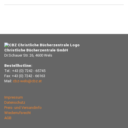
Christliche Bücherzentrale GmbH
Dr.Schauer Str. 26, 4600 Wels
Bestellhotline:
Tel.: +43 (0) 7242 - 65745
Fax: +43 (0) 7242 - 66163
Mail:
cbz-wels@cbz.at
Impressum
Datenschutz
Preis- und Versandinfo
Wiederrufsrecht
AGB