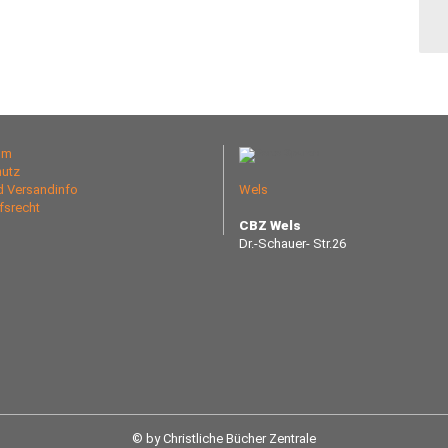
um
utz
nd Versandinfo
Wels
fsrecht
CBZ Wels
Dr.-Schauer- Str.26
© by Christliche Bücher Zentrale