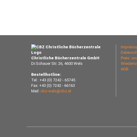
Impress
Datensch
Christliche Bücherzentrale GmbH
Preis- u
Dr.Schauer Str. 26, 4600 Wels
Wiederru
AGB
Bestellhotline:
Tel.: +43 (0) 7242 - 65745
Fax: +43 (0) 7242 - 66163
Mail:
cbz-wels@cbz.at