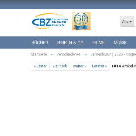
Alle
BÜCHER
BIBELN & CO
FILME
MUSIK
»
»
Startseite
ICF BÜCHER
Verschiedenes
VERSCHIEDENES
Jahreslosung 2026 - Magn
GESCHENKE 
« Erster
« zurück
weiter »
Letzter »
1814
Artikel 