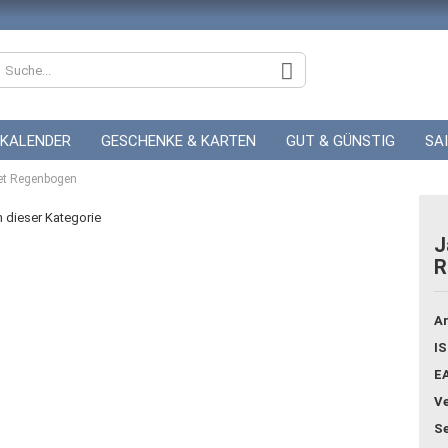
KALENDER
GESCHENKE & KARTEN
GUT & GÜNSTIG
SA
et Regenbogen
ZUR HOCHZEIT
GUTSCHEINE
in dieser Kategorie
J
R
Konto
Pass
Ar
IS
E
Ve
Se