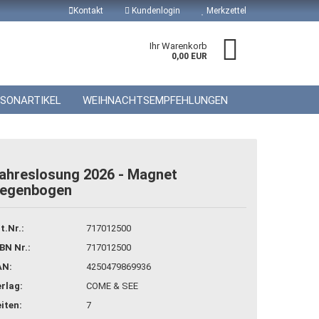
Kontakt
Kundenlogin
Merkzettel
Ihr Warenkorb
0,00 EUR
ISONARTIKEL
WEIHNACHTSEMPFEHLUNGEN
ahreslosung 2026 - Magnet
egenbogen
 erstellen
wort vergessen?
t.Nr.:
717012500
BN Nr.:
717012500
AN:
4250479869936
rlag:
COME & SEE
iten:
7