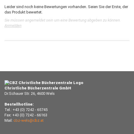
Leider sind noch keine Bewertungen vorhanden. Seien Sie der Erste, der
das Produkt bewertet.
Sie müssen angemeldet sein um eine Bewertung abgeben zu können.
Anmelden
Christliche Bücherzentrale GmbH
Dr.Schauer Str. 26, 4600 Wels
Bestellhotline:
Tel.: +43 (0) 7242 - 65745
Fax: +43 (0) 7242 - 66163
Mail:
cbz-wels@cbz.at