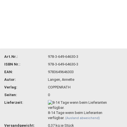
Art.Nr.:
978-3-649-64630-3
ISBN Nr.:
978-3-649-64630-3
EAN:
9783649646303
Autor:
Langen, Annette
Verlag:
COPPENRATH
Seiten:
0
Lieferzeit:
8-14 Tage wenn beim Lieferanten
verfügbar.
(Ausland abweichend)
Versandgewicht:
0,37
kg je Stück