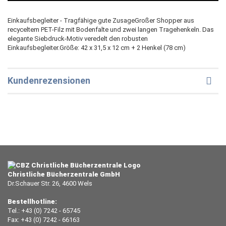
Einkaufsbegleiter - Tragfähige gute ZusageGroßer Shopper aus
recyceltem PET-Filz mit Bodenfalte und zwei langen Tragehenkeln. Das
elegante Siebdruck-Motiv veredelt den robusten
Einkaufsbegleiter.Größe: 42 x 31,5 x 12 cm + 2 Henkel (78 cm)
Kundenrezensionen
Christliche Bücherzentrale GmbH
Dr.Schauer Str. 26, 4600 Wels
Bestellhotline:
Tel.: +43 (0) 7242 - 65745
Fax: +43 (0) 7242 - 66163