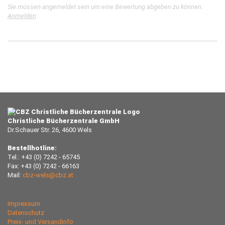
Sie müssen angemeldet sein um eine Bewertung abgeben zu können.
Anmelden
Christliche Bücherzentrale GmbH
Dr.Schauer Str. 26, 4600 Wels
Bestellhotline:
Tel.: +43 (0) 7242 - 65745
Fax: +43 (0) 7242 - 66163
Mail:
cbz-wels@cbz.at
Impressum
Datenschutz
Preis- und Versandinfo