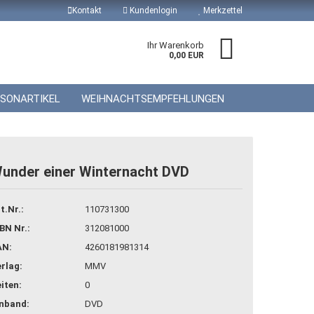
Kontakt
Kundenlogin
Merkzettel
Ihr Warenkorb
0,00 EUR
ISONARTIKEL
WEIHNACHTSEMPFEHLUNGEN
under einer Winternacht DVD
 erstellen
t.Nr.:
110731300
wort vergessen?
BN Nr.:
312081000
AN:
4260181981314
rlag:
MMV
iten:
0
inband:
DVD