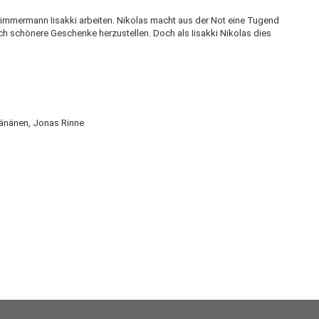
Zimmermann Iisakki arbeiten. Nikolas macht aus der Not eine Tugend
ch schönere Geschenke herzustellen. Doch als Iisakki Nikolas dies
äänänen, Jonas Rinne