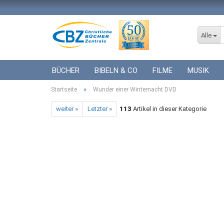
Alle
BÜCHER
BIBELN & CO
FILME
MUSIK
»
Startseite
ICF BÜCHER
Wunder einer Winternacht DVD
VERSCHIEDENES
GESCHENKE 
weiter »
Letzter »
113
Artikel in dieser Kategorie