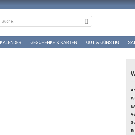
KALENDER
GESCHENKE & KARTEN
GUT & GÜNSTIG
SA
ZUR HOCHZEIT
GUTSCHEINE
W
Konto
Ar
Pass
IS
E
Ve
Se
E