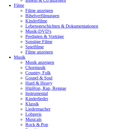
Bibeln & Co anzeigen
Filme
Filme anzeigen
Bibelverfilmungen
Kinderfilme
Lebensgeschichten & Dokumentationen
Musik-DVD's
Predigten & Vorträge
Sonstige Filme
Spielfilme
Filme anzeigen
Musik
Musik anzeigen
Chormusik
Country, Folk
Gospel & Soul
Hard & Heavy
HipHop, Rap, Reggae
Instrumental
Kinderlieder
Klassik
Liedermacher
Lobpreis
Musicals
Rock & Pop