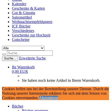
Kalender
Geschenke & Karten
Gut & Günstig
Saisonartikel
Weihnachtsempfehlungen
ICF Bücher
Verschiedenes
Geschenke zur Hochzeit
Gutscheine
Erweiterte Suche
Suche...
Ihr Warenkorb
0,00 EUR
Sie haben noch keine Artikel in Ihrem Warenkorb.
Cookies helfen uns bei der Bereitstellung unserer Dienste. Durch die
Nutzung unserer Internetseite erklären Sie sich mit dem Setzen von
Cookies einverstanden.
Akzeptieren
Bücher
Bücher anzeigen