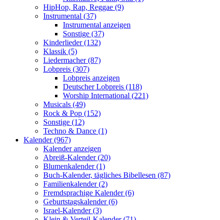
HipHop, Rap, Reggae (9)
Instrumental (37)
Instrumental anzeigen
Sonstige (37)
Kinderlieder (132)
Klassik (5)
Liedermacher (87)
Lobpreis (307)
Lobpreis anzeigen
Deutscher Lobpreis (118)
Worship International (221)
Musicals (49)
Rock & Pop (152)
Sonstige (12)
Techno & Dance (1)
Kalender (967)
Kalender anzeigen
Abreiß-Kalender (20)
Blumenkalender (1)
Buch-Kalender, tägliches Bibellesen (87)
Familienkalender (2)
Fremdsprachige Kalender (6)
Geburtstagskalender (6)
Israel-Kalender (3)
Klein & Verteil-Kalender (71)