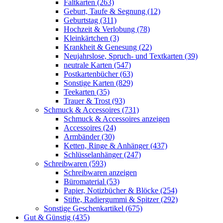
Faltkarten (263)
Geburt, Taufe & Segnung (12)
Geburtstag (311)
Hochzeit & Verlobung (78)
Kleinkärtchen (3)
Krankheit & Genesung (22)
Neujahrslose, Spruch- und Textkarten (39)
neutrale Karten (547)
Postkartenbücher (63)
Sonstige Karten (829)
Teekarten (35)
Trauer & Trost (93)
Schmuck & Accessoires (731)
Schmuck & Accessoires anzeigen
Accessoires (24)
Armbänder (30)
Ketten, Ringe & Anhänger (437)
Schlüsselanhänger (247)
Schreibwaren (593)
Schreibwaren anzeigen
Büromaterial (53)
Papier, Notizbücher & Blöcke (254)
Stifte, Radiergummi & Spitzer (292)
Sonstige Geschenkartikel (675)
Gut & Günstig (435)