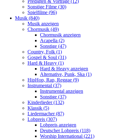
Predigten & Vorträge (12)
Sonstige Filme (30)
Spielfilme (96)
Musik (840)
Musik anzeigen
Chormusik (49)
Chormusik anzeigen
Acapella (2)
Sonstige (47)
Country, Folk (1)
Gospel & Soul (31)
Hard & Heavy (1)
Hard & Heavy anzeigen
Alternative, Punk, Ska (1)
HipHop, Rap, Reggae (9)
Instrumental (37)
Instrumental anzeigen
Sonstige (37)
Kinderlieder (132)
Klassik (5)
Liedermacher (87)
Lobpreis (307)
Lobpreis anzeigen
Deutscher Lobpreis (118)
Worship International (221)