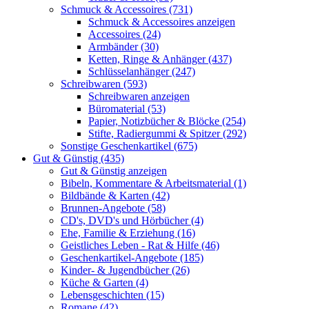
Schmuck & Accessoires (731)
Schmuck & Accessoires anzeigen
Accessoires (24)
Armbänder (30)
Ketten, Ringe & Anhänger (437)
Schlüsselanhänger (247)
Schreibwaren (593)
Schreibwaren anzeigen
Büromaterial (53)
Papier, Notizbücher & Blöcke (254)
Stifte, Radiergummi & Spitzer (292)
Sonstige Geschenkartikel (675)
Gut & Günstig (435)
Gut & Günstig anzeigen
Bibeln, Kommentare & Arbeitsmaterial (1)
Bildbände & Karten (42)
Brunnen-Angebote (58)
CD's, DVD's und Hörbücher (4)
Ehe, Familie & Erziehung (16)
Geistliches Leben - Rat & Hilfe (46)
Geschenkartikel-Angebote (185)
Kinder- & Jugendbücher (26)
Küche & Garten (4)
Lebensgeschichten (15)
Romane (42)