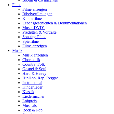
Bibeln & Co anzeigen
Filme
Filme anzeigen
Bibelverfilmungen
Kinderfilme
Lebensgeschichten & Dokumentationen
Musik-DVD's
Predigten & Vorträge
Sonstige Filme
Spielfilme
Filme anzeigen
Musik
Musik anzeigen
Chormusik
Country, Folk
Gospel & Soul
Hard & Heavy
HipHop, Rap, Reggae
Instrumental
Kinderlieder
Klassik
Liedermacher
Lobpreis
Musicals
Rock & Pop