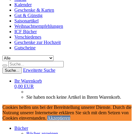
Kalender
Geschenke & Karten
Gut & Günstig
Saisonartikel
Weihnachtsempfehlungen
ICF Bücher
Verschiedenes
Geschenke zur Hochzeit
Gutscheine
Erweiterte Suche
Suche...
Ihr Warenkorb
0,00 EUR
Sie haben noch keine Artikel in Ihrem Warenkorb.
Cookies helfen uns bei der Bereitstellung unserer Dienste. Durch die
Nutzung unserer Internetseite erklären Sie sich mit dem Setzen von
Cookies einverstanden.
Akzeptieren
Bücher
Bücher anzeigen