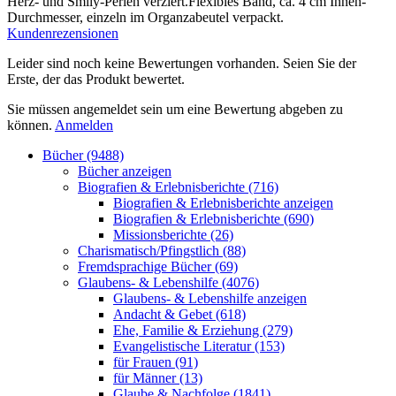
Herz- und Smily-Perlen verziert.Flexibles Band, ca. 4 cm Innen-
Durchmesser, einzeln im Organzabeutel verpackt.
Kundenrezensionen
Leider sind noch keine Bewertungen vorhanden. Seien Sie der
Erste, der das Produkt bewertet.
Sie müssen angemeldet sein um eine Bewertung abgeben zu
können.
Anmelden
Bücher (9488)
Bücher anzeigen
Biografien & Erlebnisberichte (716)
Biografien & Erlebnisberichte anzeigen
Biografien & Erlebnisberichte (690)
Missionsberichte (26)
Charismatisch/Pfingstlich (88)
Fremdsprachige Bücher (69)
Glaubens- & Lebenshilfe (4076)
Glaubens- & Lebenshilfe anzeigen
Andacht & Gebet (618)
Ehe, Familie & Erziehung (279)
Evangelistische Literatur (153)
für Frauen (91)
für Männer (13)
Glaube & Nachfolge (1841)