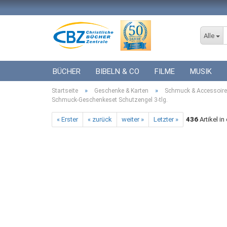
Alle
BÜCHER
BIBELN & CO
FILME
MUSIK
»
»
Startseite
ICF BÜCHER
Geschenke & Karten
VERSCHIEDENES
Schmuck & Accessoir
GESCHENKE 
Schmuck-Geschenkeset Schutzengel 3-tlg.
« Erster
« zurück
weiter »
Letzter »
436
Artikel in