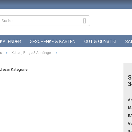
KALENDER
GESCHENKE & KARTEN
GUT & GÜNSTIG
SA
»
»
es
ZUR HOCHZEIT
Ketten, Ringe & Anhänger
GUTSCHEINE
 dieser Kategorie
S
3
Konto
Pass
Ar
IS
E
Ve
Se