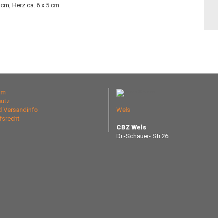
cm, Herz ca. 6 x 5 cm
um
utz
nd Versandinfo
Wels
fsrecht
CBZ Wels
Dr.-Schauer- Str.26