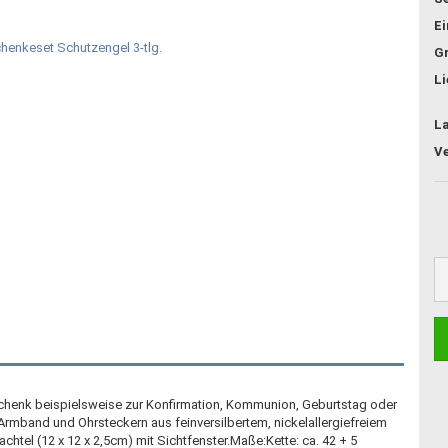
E
G
Li
L
chenk beispielsweise zur Konfirmation, Kommunion, Geburtstag oder
rmband und Ohrsteckern aus feinversilbertem, nickelallergiefreiem
htel (12 x 12 x 2,5cm) mit Sichtfenster.Maße:Kette: ca. 42 + 5