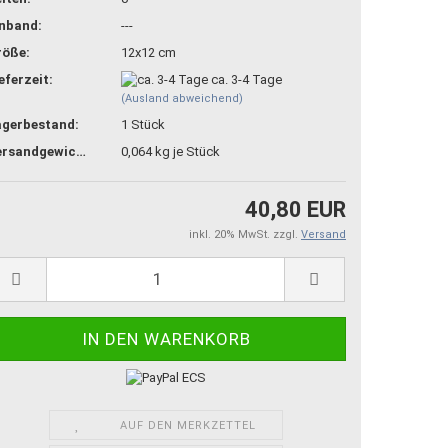
inband:
---
röße:
12x12 cm
eferzeit:
ca. 3-4 Tage
(Ausland abweichend)
agerbestand:
1
Stück
Versandgewicht:
0,064
kg je Stück
40,80 EUR
inkl. 20% MwSt. zzgl.
Versand
AUF DEN MERKZETTEL