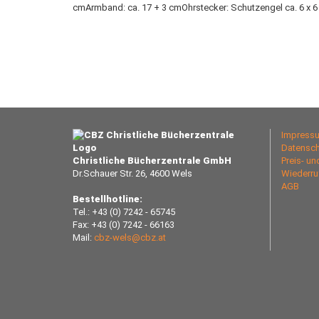
cmArmband: ca. 17 + 3 cmOhrstecker: Schutzengel ca. 6 x 6 
Impress
Datensch
Christliche Bücherzentrale GmbH
Preis- u
Dr.Schauer Str. 26, 4600 Wels
Wiederru
AGB
Bestellhotline:
Tel.: +43 (0) 7242 - 65745
Fax: +43 (0) 7242 - 66163
Mail:
cbz-wels@cbz.at