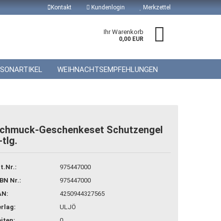
Kontakt
Kundenlogin
Merkzettel
Ihr Warenkorb
0,00 EUR
ISONARTIKEL
WEIHNACHTSEMPFEHLUNGEN
chmuck-Geschenkeset Schutzengel
-tlg.
 erstellen
wort vergessen?
t.Nr.:
975447000
BN Nr.:
975447000
AN:
4250944327565
rlag:
ULJÖ
iten:
0