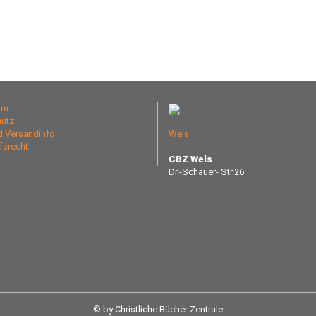
um
utz
nd Versandinfo
Wels
fsrecht
CBZ Wels
Dr.-Schauer- Str.26
© by Christliche Bücher Zentrale