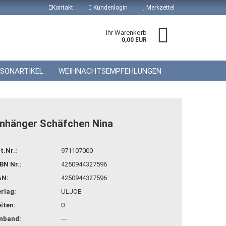
Kontakt
Kundenlogin
Merkzettel
Ihr Warenkorb
0,00 EUR
ISONARTIKEL
WEIHNACHTSEMPFEHLUNGEN
nhänger Schäfchen Nina
 erstellen
t.Nr.:
971107000
wort vergessen?
BN Nr.:
4250944327596
AN:
4250944327596
rlag:
ULJOE
iten:
0
inband:
---