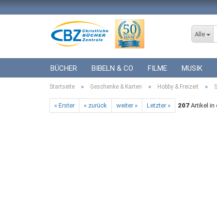
Alle
BÜCHER
BIBELN & CO
FILME
MUSIK
»
»
»
Startseite
ICF BÜCHER
Geschenke & Karten
VERSCHIEDENES
Hobby & Freizeit
GESCHENKE 
S
« Erster
« zurück
weiter »
Letzter »
207
Artikel in