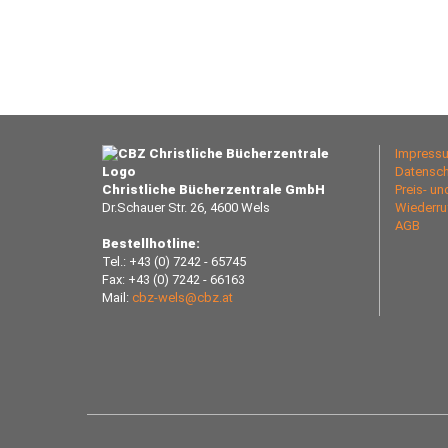
Impress
Datensch
Christliche Bücherzentrale GmbH
Preis- u
Dr.Schauer Str. 26, 4600 Wels
Wiederru
AGB
Bestellhotline:
Tel.: +43 (0) 7242 - 65745
Fax: +43 (0) 7242 - 66163
Mail:
cbz-wels@cbz.at