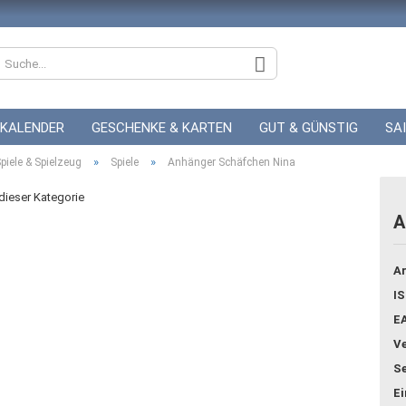
KALENDER
GESCHENKE & KARTEN
GUT & GÜNSTIG
SA
»
»
ZUR HOCHZEIT
piele & Spielzeug
Spiele
GUTSCHEINE
Anhänger Schäfchen Nina
 dieser Kategorie
A
Konto
Ar
Pass
IS
E
Ve
Se
E