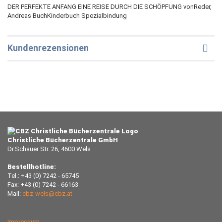
DER PERFEKTE ANFANG EINE REISE DURCH DIE SCHÖPFUNG vonReder,
Andreas BuchKinderbuch Spezialbindung
Kundenrezensionen
Christliche Bücherzentrale GmbH
Dr.Schauer Str. 26, 4600 Wels
Bestellhotline:
Tel.: +43 (0) 7242 - 65745
Fax: +43 (0) 7242 - 66163
Mail:
cbz-wels@cbz.at
Impressum