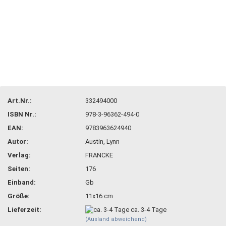
Art.Nr.:
332494000
ISBN Nr.:
978-3-96362-494-0
EAN:
9783963624940
Autor:
Austin, Lynn
Verlag:
FRANCKE
Seiten:
176
Einband:
Gb
Größe:
11x16 cm
Lieferzeit:
ca. 3-4 Tage
(Ausland abweichend)