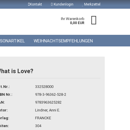
Kontakt
Kundenlogin
Merkzettel
Ihr Warenkorb
0,00 EUR
ISONARTIKEL
WEIHNACHTSEMPFEHLUNGEN
hat is Love?
 erstellen
t.Nr.:
332528000
wort vergessen?
BN Nr.:
978-3-96362-528-2
AN:
9783963625282
tor:
Lindner, Anni E.
rlag:
FRANCKE
iten:
304