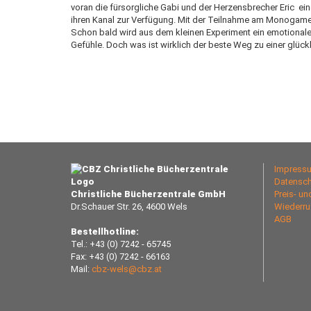
voran die fürsorgliche Gabi und der Herzensbrecher Eric  e
ihren Kanal zur Verfügung. Mit der Teilnahme am Monogame wil
Schon bald wird aus dem kleinen Experiment ein emotionaler
Gefühle. Doch was ist wirklich der beste Weg zu einer glüc
Impress
Datensch
Christliche Bücherzentrale GmbH
Preis- u
Dr.Schauer Str. 26, 4600 Wels
Wiederru
AGB
Bestellhotline:
Tel.: +43 (0) 7242 - 65745
Fax: +43 (0) 7242 - 66163
Mail:
cbz-wels@cbz.at