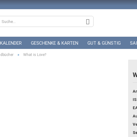
KALENDER
GESCHENKE & KARTEN
GUT & GÜNSTIG
SA
»
ZUR HOCHZEIT
dbücher
What is Love?
GUTSCHEINE
W
Konto
Ar
Pass
IS
E
Au
Ve
Se