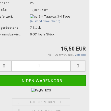
inband:
Pb
röße:
13,5x21,5 cm
eferzeit:
ca. 3-4 Tage
(Ausland abweichend)
agerbestand:
7
Stück
Versandgewicht:
0,001
kg je Stück
15,50 EUR
inkl. 10% MwSt. zzgl.
Versand
AUF DEN MERKZETTEL
FRAGE ZUM PRODUKT