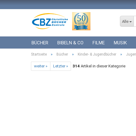
Alle
BÜCHER
BIBELN & CO
FILME
MUSIK
»
»
»
Startseite
ICF BÜCHER
Bücher
VERSCHIEDENES
Kinder- & Jugendbücher
GESCHENKE 
Jugen
weiter »
Letzter »
314
Artikel in dieser Kategorie