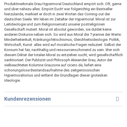
Produktmerkmale Grau:Hypermoral Deutschland empört sich. Oft, gerne
und über nahezu alles. Empört Euch! war folgerichtig ein Bestseller
hierzulande, markiert er doch in zwei Worten das Coming-out der
deutschen Seele. Wir leben im Zeitalter der Hypermoral. Moral ist zur
Leitideologie und zum Religionsersatz unserer postreligiösen
Gesellschaft mutiert. Moral ist absolut geworden, sie duldet keine
anderen Diskurse neben sich. So wird aus Moral die Tyrannei der Werte:
Minderheitenkult, Kränkungsfetischismus, Gleichheitsideologie. Politik,
Wirtschaft, Kunst  alles wird auf moralische Fragen reduziert. Selbst der
Konsum hat fair, nachhaltig und ressourcenschonend zu sein. Wer sich
diesem Diktat der totalen Moral zu entziehen sucht, wird gesellschaftlich
sanktioniert. Der Publizist und Philosoph Alexander Grau, Autor der
vielbeachteten Kolumne Grauzone auf cicero.de, liefert eine
schonungslose Bestandsaufnahme des zeitgenössischen
Hypermoralismus und entlarvt die Grundlagen dieser grotesken
Ideologie.
Kundenrezensionen