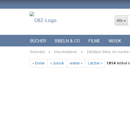
Alle
BÜCHER
BIBELN & CO
FILME
MUSIK
»
»
Startseite
ICF BÜCHER
Verschiedenes
VERSCHIEDENES
Zettelbox Siehe, ich mache 
GESCHENKE 
« Erster
« zurück
weiter »
Letzter »
1814
Artikel 