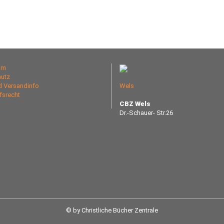
um
utz
nd Versandinfo
Wels
fsrecht
CBZ Wels
Dr.-Schauer- Str.26
© by Christliche Bücher Zentrale