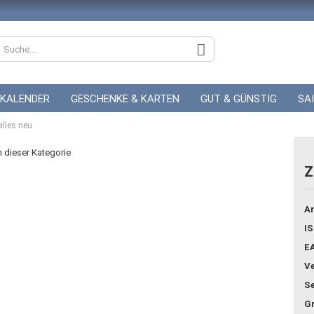
KALENDER
GESCHENKE & KARTEN
GUT & GÜNSTIG
SA
alles neu
ZUR HOCHZEIT
GUTSCHEINE
in dieser Kategorie
Z
Konto
Ar
Pass
IS
E
Ve
Se
G