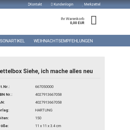
Kontakt
Kundenlogin
Merkzettel
Ihr Warenkorb
0,00 EUR
ISONARTIKEL
WEIHNACHTSEMPFEHLUNGEN
ettelbox Siehe, ich mache alles neu
 erstellen
t.Nr.:
667050000
wort vergessen?
BN Nr.:
4027913667058
AN:
4027913667058
rlag:
HARTUNG
iten:
150
röße:
11 x 11 x 3.4 cm