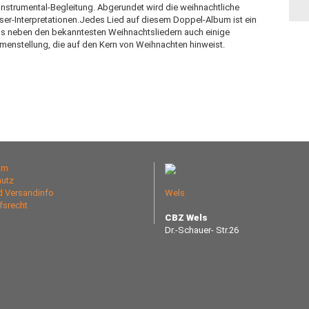
Instrumental-Begleitung. Abgerundet wird die weihnachtliche
äser-Interpretationen.Jedes Lied auf diesem Doppel-Album ist ein
ass neben den bekanntesten Weihnachtsliedern auch einige
mmenstellung, die auf den Kern von Weihnachten hinweist.
um
utz
nd Versandinfo
Wels
fsrecht
CBZ Wels
Dr.-Schauer- Str.26