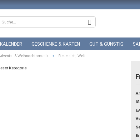
KALENDER
GESCHENKE & KARTEN
GUT & GÜNSTIG
SA
»
ZUR HOCHZEIT
Advents- & Weihnachtsmusik
GUTSCHEINE
Freue dich, Welt
dieser Kategorie
F
Konto
Ar
Pass
IS
E
Ve
Se
E