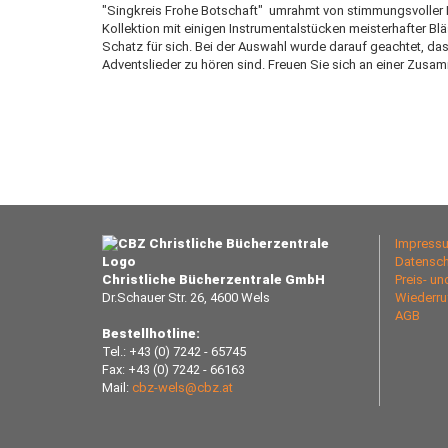
"Singkreis Frohe Botschaft"  umrahmt von stimmungsvoller 
Kollektion mit einigen Instrumentalstücken meisterhafter Bl
Schatz für sich. Bei der Auswahl wurde darauf geachtet, d
Adventslieder zu hören sind. Freuen Sie sich an einer Zusa
Impress
Datensch
Christliche Bücherzentrale GmbH
Preis- u
Dr.Schauer Str. 26, 4600 Wels
Wiederru
AGB
Bestellhotline:
Tel.: +43 (0) 7242 - 65745
Fax: +43 (0) 7242 - 66163
Mail:
cbz-wels@cbz.at