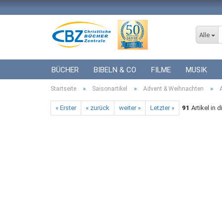
Alle
BÜCHER
BIBELN & CO
FILME
MUSIK
»
»
»
Startseite
ICF BÜCHER
Saisonartikel
VERSCHIEDENES
Advent & Weihnachten
GESCHENKE 
« Erster
« zurück
weiter »
Letzter »
91
Artikel in 