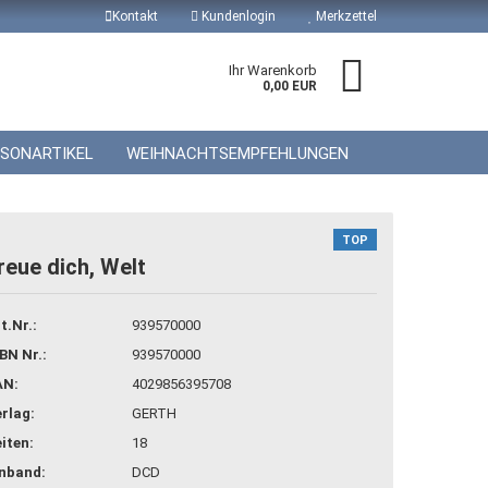
Kontakt
Kundenlogin
Merkzettel
Ihr Warenkorb
0,00 EUR
ISONARTIKEL
WEIHNACHTSEMPFEHLUNGEN
TOP
reue dich, Welt
 erstellen
t.Nr.:
939570000
wort vergessen?
BN Nr.:
939570000
AN:
4029856395708
rlag:
GERTH
iten:
18
inband:
DCD