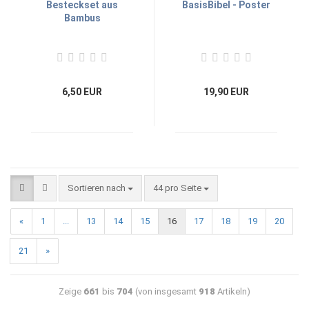
Besteckset aus
BasisBibel - Poster
Bambus
6,50 EUR
19,90 EUR
Sortieren nach
44 pro Seite
«
1
...
13
14
15
16
17
18
19
20
21
»
Zeige
661
bis
704
(von insgesamt
918
Artikeln)