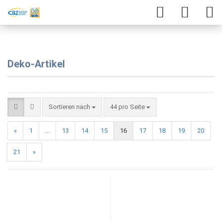
Deko-Artikel
Sortieren nach
44 pro Seite
«
1
...
13
14
15
16
17
18
19
20
21
»