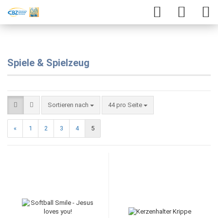
Spiele & Spielzeug
Sortieren nach
44 pro Seite
«
1
2
3
4
5