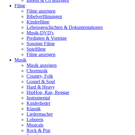
Bibeln & Co anzeigen
Filme
Filme anzeigen
Bibelverfilmungen
Kinderfilme
Lebensgeschichten & Dokumentationen
Musik-DVD's
Predigten & Vorträge
Sonstige Filme
Spielfilme
Filme anzeigen
Musik
Musik anzeigen
Chormusik
Country, Folk
Gospel & Soul
Hard & Heavy
HipHop, Rap, Reggae
Instrumental
Kinderlieder
Klassik
Liedermacher
Lobpreis
Musicals
Rock & Pop