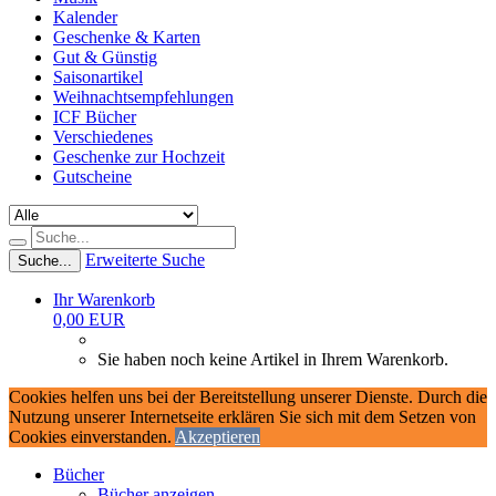
Kalender
Geschenke & Karten
Gut & Günstig
Saisonartikel
Weihnachtsempfehlungen
ICF Bücher
Verschiedenes
Geschenke zur Hochzeit
Gutscheine
Erweiterte Suche
Suche...
Ihr Warenkorb
0,00 EUR
Sie haben noch keine Artikel in Ihrem Warenkorb.
Cookies helfen uns bei der Bereitstellung unserer Dienste. Durch die
Nutzung unserer Internetseite erklären Sie sich mit dem Setzen von
Cookies einverstanden.
Akzeptieren
Bücher
Bücher anzeigen