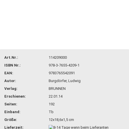
Art.Nr.:
114209000
ISBN Nr.:
978-3-7655-4209-1
EAN:
9783765542091
Autor:
Burgdörfer, Ludwig
Verlag:
BRUNNEN
Erschienen:
22.01.14
Seiten:
192
Einband:
Tb
Größe:
12x18,6x1,5 cm
Lieferzeit: