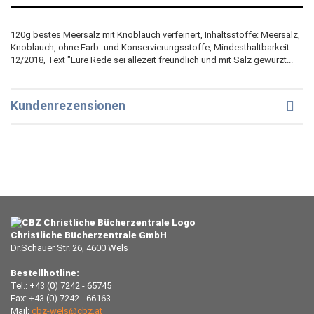
120g bestes Meersalz mit Knoblauch verfeinert, Inhaltsstoffe: Meersalz,
Knoblauch, ohne Farb- und Konservierungsstoffe, Mindesthaltbarkeit
12/2018, Text "Eure Rede sei allezeit freundlich und mit Salz gewürzt...
Kundenrezensionen
Christliche Bücherzentrale GmbH
Dr.Schauer Str. 26, 4600 Wels
Bestellhotline:
Tel.: +43 (0) 7242 - 65745
Fax: +43 (0) 7242 - 66163
Mail:
cbz-wels@cbz.at