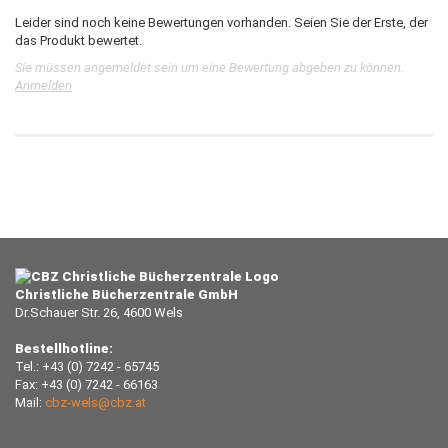
Leider sind noch keine Bewertungen vorhanden. Seien Sie der Erste, der
das Produkt bewertet.
Sie müssen angemeldet sein um eine Bewertung abgeben zu können.
Anmelden
Christliche Bücherzentrale GmbH
Dr.Schauer Str. 26, 4600 Wels
Bestellhotline:
Tel.: +43 (0) 7242 - 65745
Fax: +43 (0) 7242 - 66163
Mail:
cbz-wels@cbz.at