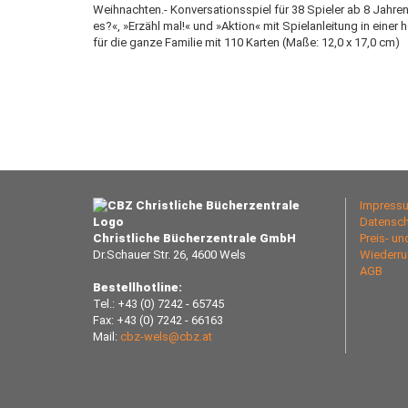
Weihnachten.- Konversationsspiel für 38 Spieler ab 8 Jahre
es?«, »Erzähl mal!« und »Aktion« mit Spielanleitung in einer 
für die ganze Familie mit 110 Karten (Maße: 12,0 x 17,0 cm)
Impress
Datensch
Christliche Bücherzentrale GmbH
Preis- u
Dr.Schauer Str. 26, 4600 Wels
Wiederru
AGB
Bestellhotline:
Tel.: +43 (0) 7242 - 65745
Fax: +43 (0) 7242 - 66163
Mail:
cbz-wels@cbz.at