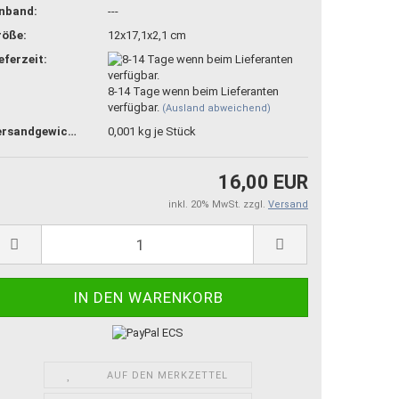
inband:
---
röße:
12x17,1x2,1 cm
eferzeit:
8-14 Tage wenn beim Lieferanten
verfügbar.
(Ausland abweichend)
Versandgewicht:
0,001
kg je Stück
16,00 EUR
inkl. 20% MwSt. zzgl.
Versand
AUF DEN MERKZETTEL