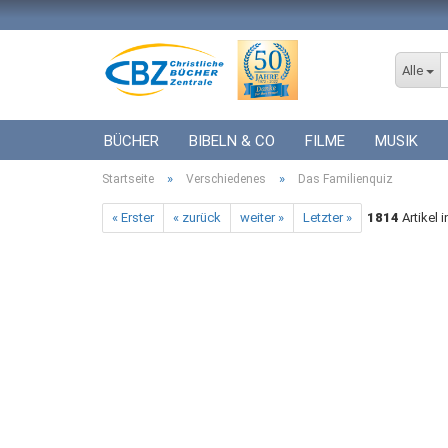
Alle
BÜCHER
BIBELN & CO
FILME
MUSIK
»
»
Startseite
ICF BÜCHER
Verschiedenes
VERSCHIEDENES
Das Familienquiz
GESCHENKE 
« Erster
« zurück
weiter »
Letzter »
1814
Artikel 