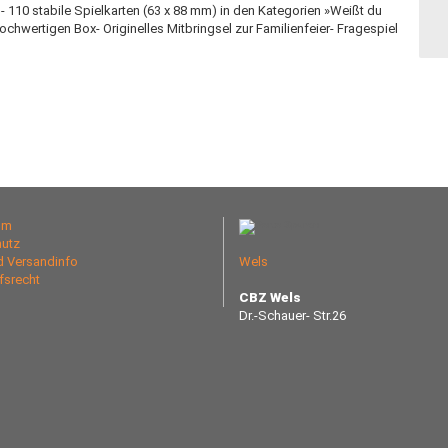
n- 110 stabile Spielkarten (63 x 88 mm) in den Kategorien »Weißt du
hochwertigen Box- Originelles Mitbringsel zur Familienfeier- Fragespiel
um
utz
nd Versandinfo
Wels
fsrecht
CBZ Wels
Dr.-Schauer- Str.26