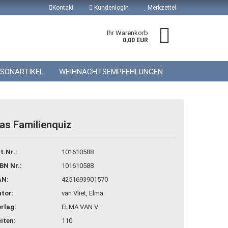
Kontakt
Kundenlogin
Merkzettel
Ihr Warenkorb
0,00 EUR
ISONARTIKEL
WEIHNACHTSEMPFEHLUNGEN
as Familienquiz
 erstellen
t.Nr.:
101610588
wort vergessen?
BN Nr.:
101610588
AN:
4251693901570
tor:
van Vliet, Elma
rlag:
ELMA VAN V
iten:
110