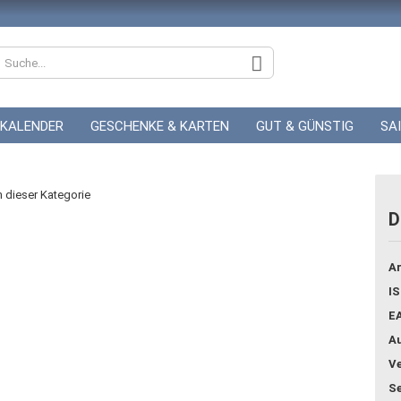
KALENDER
GESCHENKE & KARTEN
GUT & GÜNSTIG
SA
ZUR HOCHZEIT
GUTSCHEINE
in dieser Kategorie
D
Konto
Ar
Pass
IS
E
Au
Ve
Se