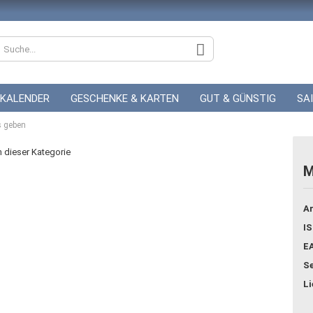
KALENDER
GESCHENKE & KARTEN
GUT & GÜNSTIG
SA
s geben
ZUR HOCHZEIT
GUTSCHEINE
in dieser Kategorie
M
Konto
Ar
Pass
IS
E
Se
Li