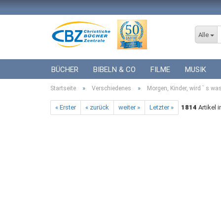
Alle
BÜCHER
BIBELN & CO
FILME
MUSIK
»
»
Startseite
ICF BÜCHER
Verschiedenes
VERSCHIEDENES
Morgen, Kinder, wird ` s wa
GESCHENKE 
« Erster
« zurück
weiter »
Letzter »
1814
Artikel 