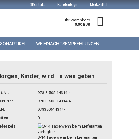
Kontakt
Kundenlogin
Merkzettel
Ihr Warenkorb
0,00 EUR
ISONARTIKEL
WEIHNACHTSEMPFEHLUNGEN
orgen, Kinder, wird ` s was geben
 erstellen
t.Nr.:
978-3-505-14314-4
wort vergessen?
BN Nr.:
978-3-505-14314-4
AN:
9783505143144
iten:
0
eferzeit:
8-14 Tage wenn beim Lieferanten