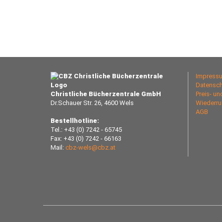
Impress
Datensch
Christliche Bücherzentrale GmbH
Preis- u
Dr.Schauer Str. 26, 4600 Wels
Wiederru
AGB
Bestellhotline:
Tel.: +43 (0) 7242 - 65745
Fax: +43 (0) 7242 - 66163
Mail:
cbz-wels@cbz.at