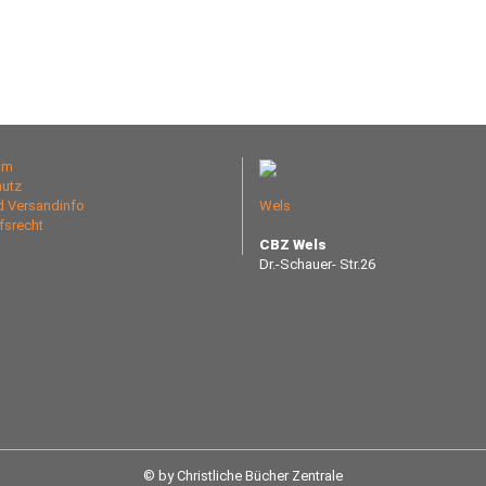
um
utz
nd Versandinfo
Wels
fsrecht
CBZ Wels
Dr.-Schauer- Str.26
© by Christliche Bücher Zentrale