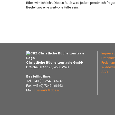
Bibel wirklich lehrt.Dieses Buch wird jedem persönlich frag
Begleitung eine wertvolle Hilfe sein.
Impress
Datensch
Christliche Bücherzentrale GmbH
Preis- u
Dr.Schauer Str. 26, 4600 Wels
Wiederru
AGB
Bestellhotline:
Tel.: +43 (0) 7242 - 65745
Fax: +43 (0) 7242 - 66163
Mail:
cbz-wels@cbz.at