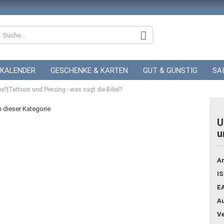
KALENDER
GESCHENKE & KARTEN
GUT & GÜNSTIG
SA
?|Tattoos und Piercing - was sagt die Bibel?
ZUR HOCHZEIT
GUTSCHEINE
in dieser Kategorie
U
u
Konto
Pass
Ar
IS
E
Au
Ve