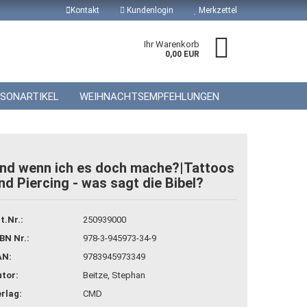
Kontakt
Kundenlogin
Merkzettel
Ihr Warenkorb
0,00 EUR
ISONARTIKEL
WEIHNACHTSEMPFEHLUNGEN
nd wenn ich es doch mache?|Tattoos
nd Piercing - was sagt die Bibel?
 erstellen
wort vergessen?
t.Nr.:
250939000
BN Nr.:
978-3-945973-34-9
AN:
9783945973349
tor:
Beitze, Stephan
rlag:
CMD