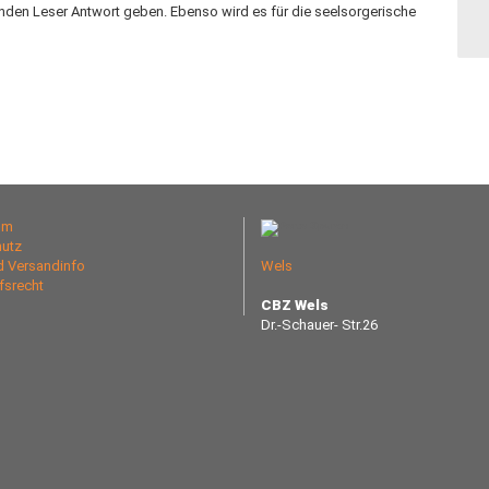
enden Leser Antwort geben. Ebenso wird es für die seelsorgerische
um
utz
nd Versandinfo
Wels
fsrecht
CBZ Wels
Dr.-Schauer- Str.26