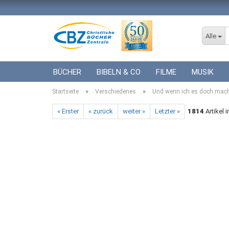
Alle
BÜCHER
BIBELN & CO
FILME
MUSIK
»
»
Startseite
ICF BÜCHER
Verschiedenes
VERSCHIEDENES
Und wenn ich es doch mache
GESCHENKE 
« Erster
« zurück
weiter »
Letzter »
1814
Artikel 