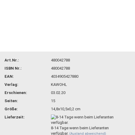
Art.Nr.:
480042788
ISBN Nr.:
480042788
EAN:
4034905427880
Verlag:
KAWOHL
Erschienen:
03.02.20
Seiten:
15
Größe:
14,8x10,5x0,2 cm
Lieferzeit:
8-14 Tage wenn beim Lieferanten
verfügbar.
(Ausland abweichend)