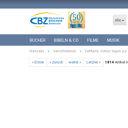
Alle
BÜCHER
BIBELN & CO
FILME
MUSIK
»
»
Startseite
ICF BÜCHER
Verschiedenes
VERSCHIEDENES
Faltkarte: Gottes Segen zur
GESCHENKE 
« Erster
« zurück
weiter »
Letzter »
1814
Artikel 