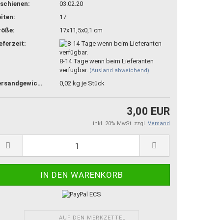
schienen:
03.02.20
iten:
17
röße:
17x11,5x0,1 cm
eferzeit:
8-14 Tage wenn beim Lieferanten
verfügbar.
(Ausland abweichend)
Versandgewicht:
0,02
kg je Stück
3,00 EUR
inkl. 20% MwSt. zzgl.
Versand
AUF DEN MERKZETTEL