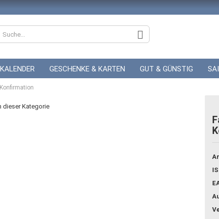
KALENDER
GESCHENKE & KARTEN
GUT & GÜNSTIG
SA
 Konfirmation
ZUR HOCHZEIT
GUTSCHEINE
in dieser Kategorie
F
K
Konto
Pass
Ar
IS
E
Au
Ve