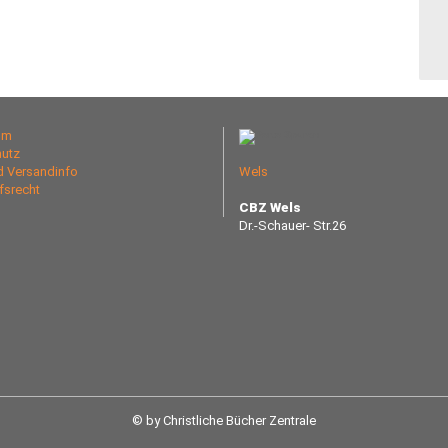
um
utz
nd Versandinfo
Wels
fsrecht
CBZ Wels
Dr.-Schauer- Str.26
© by Christliche Bücher Zentrale