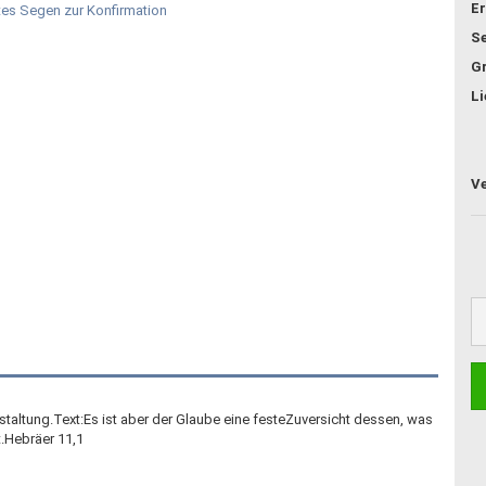
Er
Se
G
Li
estaltung.Text:Es ist aber der Glaube eine festeZuversicht dessen, was
.Hebräer 11,1