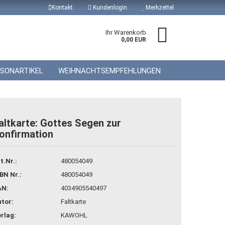
Kontakt
Kundenlogin
Merkzettel
Ihr Warenkorb
0,00 EUR
ISONARTIKEL
WEIHNACHTSEMPFEHLUNGEN
altkarte: Gottes Segen zur
onfirmation
 erstellen
wort vergessen?
t.Nr.:
480054049
BN Nr.:
480054049
AN:
4034905540497
tor:
Faltkarte
rlag:
KAWOHL