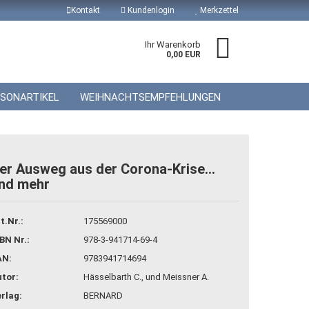
Kontakt
Kundenlogin
Merkzettel
Ihr Warenkorb
0,00 EUR
ISONARTIKEL
WEIHNACHTSEMPFEHLUNGEN
er Ausweg aus der Corona-Krise...
nd mehr
 erstellen
wort vergessen?
t.Nr.:
175569000
BN Nr.:
978-3-941714-69-4
AN:
9783941714694
tor:
Hässelbarth C., und Meissner A.
rlag:
BERNARD