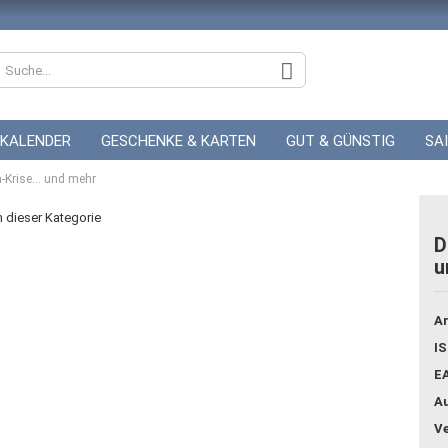
KALENDER
GESCHENKE & KARTEN
GUT & GÜNSTIG
SA
Krise... und mehr
ZUR HOCHZEIT
GUTSCHEINE
in dieser Kategorie
D
u
Konto
Pass
Ar
IS
E
Au
Ve