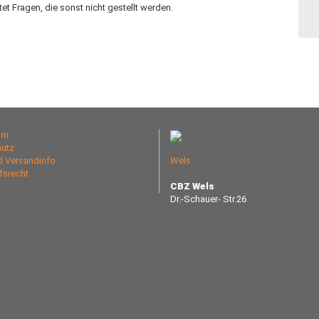
et Fragen, die sonst nicht gestellt werden.
um
utz
nd Versandinfo
Wels
fsrecht
CBZ Wels
Dr.-Schauer- Str.26