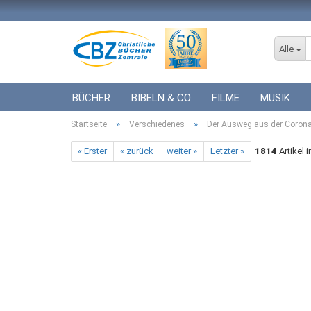
Alle
BÜCHER
BIBELN & CO
FILME
MUSIK
»
»
Startseite
ICF BÜCHER
Verschiedenes
VERSCHIEDENES
Der Ausweg aus der Corona-
GESCHENKE 
« Erster
« zurück
weiter »
Letzter »
1814
Artikel 