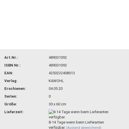
Art.Nr.:
489031092
ISBN Nr.:
489031092
EAN:
4250232408013
Verlag:
KAWOHL
Erschienen:
04.05.20
Seiten:
0
Größe:
30 x 60 cm
Lieferzeit:
8-14 Tage wenn beim Lieferanten
verfügbar.
(Ausland abweichend)