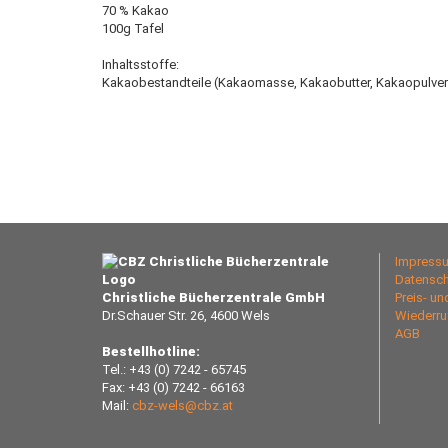
70 % Kakao
100g Tafel
Inhaltsstoffe:
Kakaobestandteile (Kakaomasse, Kakaobutter, Kakaopulver),
Impress
Datensch
Christliche Bücherzentrale GmbH
Preis- u
Dr.Schauer Str. 26, 4600 Wels
Wiederru
AGB
Bestellhotline:
Tel.: +43 (0) 7242 - 65745
Fax: +43 (0) 7242 - 66163
Mail:
cbz-wels@cbz.at