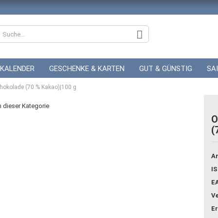
KALENDER
GESCHENKE & KARTEN
GUT & GÜNSTIG
SA
hokolade (70 % Kakao)|100 g
ZUR HOCHZEIT
GUTSCHEINE
in dieser Kategorie
O
(
Konto
Pass
Ar
IS
E
Ve
Er