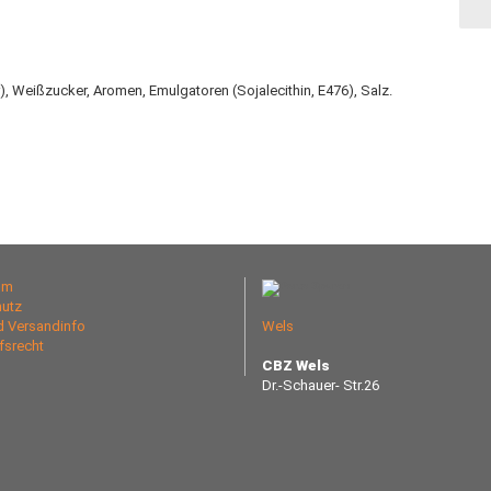
 Weißzucker, Aromen, Emulgatoren (Sojalecithin, E476), Salz.
um
utz
nd Versandinfo
Wels
fsrecht
CBZ Wels
Dr.-Schauer- Str.26