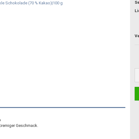
Se
Li
o
t cremiger Geschmack.