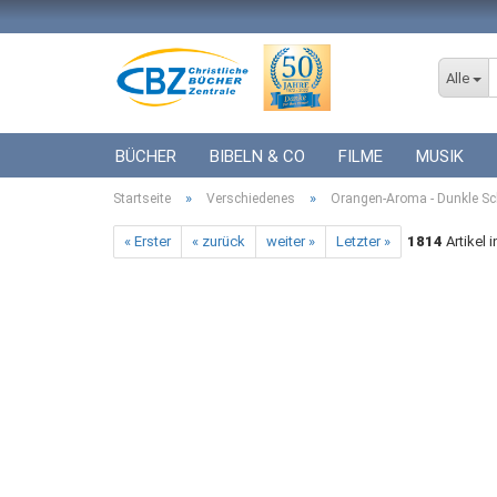
Alle
BÜCHER
BIBELN & CO
FILME
MUSIK
»
»
Startseite
ICF BÜCHER
Verschiedenes
VERSCHIEDENES
Orangen-Aroma - Dunkle Sc
GESCHENKE 
« Erster
« zurück
weiter »
Letzter »
1814
Artikel 