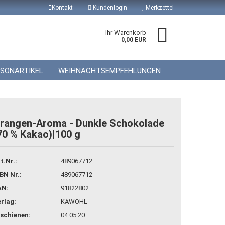
Kontakt
Kundenlogin
Merkzettel
Ihr Warenkorb
0,00 EUR
ISONARTIKEL
WEIHNACHTSEMPFEHLUNGEN
rangen-Aroma - Dunkle Schokolade
70 % Kakao)|100 g
 erstellen
wort vergessen?
t.Nr.:
489067712
BN Nr.:
489067712
AN:
91822802
rlag:
KAWOHL
schienen:
04.05.20