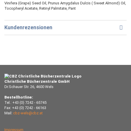
Vinifera (Grape) Seed Oil, Prunus Amygdalus Dulcis ( Sweet Almond) Oil,
Tocopheryl Acetate, Retinyl Palmitate, Pant
Kundenrezensionen
Christliche Bücherzentrale GmbH
Dr.Schauer Str. 26, 4600 Wels
Bestellhotline:
Tel.: +43 (0) 7242 - 65745
Fax: +43 (0) 7242 - 66163
Mail:
cbz-wels@cbz.at
Impressum