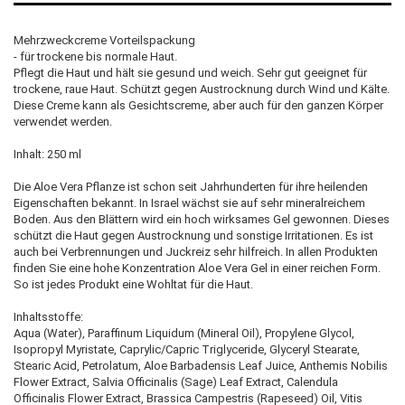
Mehrzweckcreme Vorteilspackung
- für trockene bis normale Haut.
Pflegt die Haut und hält sie gesund und weich. Sehr gut geeignet für
trockene, raue Haut. Schützt gegen Austrocknung durch Wind und Kälte.
Diese Creme kann als Gesichtscreme, aber auch für den ganzen Körper
verwendet werden.
Inhalt: 250 ml
Die Aloe Vera Pflanze ist schon seit Jahrhunderten für ihre heilenden
Eigenschaften bekannt. In Israel wächst sie auf sehr mineralreichem
Boden. Aus den Blättern wird ein hoch wirksames Gel gewonnen. Dieses
schützt die Haut gegen Austrocknung und sonstige Irritationen. Es ist
auch bei Verbrennungen und Juckreiz sehr hilfreich. In allen Produkten
finden Sie eine hohe Konzentration Aloe Vera Gel in einer reichen Form.
So ist jedes Produkt eine Wohltat für die Haut.
Inhaltsstoffe:
Aqua (Water), Paraffinum Liquidum (Mineral Oil), Propylene Glycol,
Isopropyl Myristate, Caprylic/Capric Triglyceride, Glyceryl Stearate,
Stearic Acid, Petrolatum, Aloe Barbadensis Leaf Juice, Anthemis Nobilis
Flower Extract, Salvia Officinalis (Sage) Leaf Extract, Calendula
Officinalis Flower Extract, Brassica Campestris (Rapeseed) Oil, Vitis