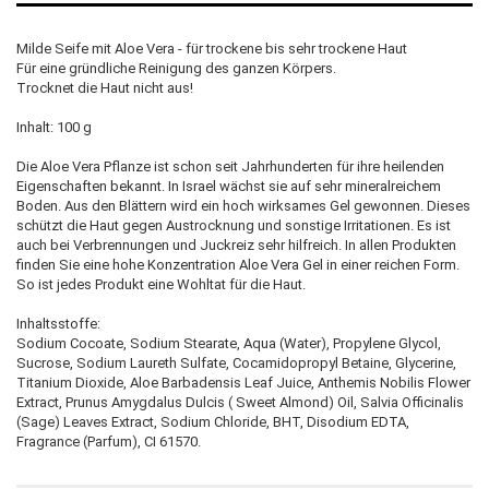
Milde Seife mit Aloe Vera - für trockene bis sehr trockene Haut
Für eine gründliche Reinigung des ganzen Körpers.
Trocknet die Haut nicht aus!
Inhalt: 100 g
Die Aloe Vera Pflanze ist schon seit Jahrhunderten für ihre heilenden
Eigenschaften bekannt. In Israel wächst sie auf sehr mineralreichem
Boden. Aus den Blättern wird ein hoch wirksames Gel gewonnen. Dieses
schützt die Haut gegen Austrocknung und sonstige Irritationen. Es ist
auch bei Verbrennungen und Juckreiz sehr hilfreich. In allen Produkten
finden Sie eine hohe Konzentration Aloe Vera Gel in einer reichen Form.
So ist jedes Produkt eine Wohltat für die Haut.
Inhaltsstoffe:
Sodium Cocoate, Sodium Stearate, Aqua (Water), Propylene Glycol,
Sucrose, Sodium Laureth Sulfate, Cocamidopropyl Betaine, Glycerine,
Titanium Dioxide, Aloe Barbadensis Leaf Juice, Anthemis Nobilis Flower
Extract, Prunus Amygdalus Dulcis ( Sweet Almond) Oil, Salvia Officinalis
(Sage) Leaves Extract, Sodium Chloride, BHT, Disodium EDTA,
Fragrance (Parfum), CI 61570.