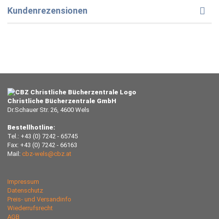
Kundenrezensionen
Christliche Bücherzentrale GmbH
Dr.Schauer Str. 26, 4600 Wels
Bestellhotline:
Tel.: +43 (0) 7242 - 65745
Fax: +43 (0) 7242 - 66163
Mail:
cbz-wels@cbz.at
Impressum
Datenschutz
Preis- und Versandinfo
Wiederrufsrecht
AGB