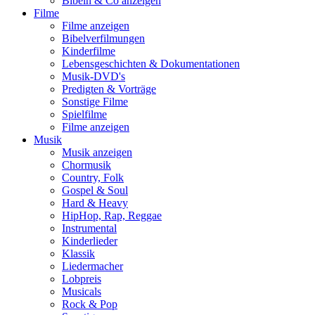
Bibeln & Co anzeigen
Filme
Filme anzeigen
Bibelverfilmungen
Kinderfilme
Lebensgeschichten & Dokumentationen
Musik-DVD's
Predigten & Vorträge
Sonstige Filme
Spielfilme
Filme anzeigen
Musik
Musik anzeigen
Chormusik
Country, Folk
Gospel & Soul
Hard & Heavy
HipHop, Rap, Reggae
Instrumental
Kinderlieder
Klassik
Liedermacher
Lobpreis
Musicals
Rock & Pop