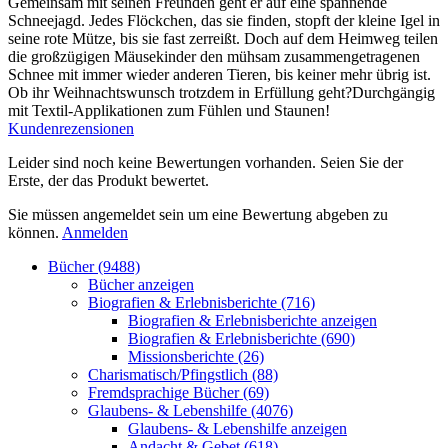
Gemeinsam mit seinen Freunden geht er auf eine spannende
Schneejagd. Jedes Flöckchen, das sie finden, stopft der kleine Igel in
seine rote Mütze, bis sie fast zerreißt. Doch auf dem Heimweg teilen
die großzügigen Mäusekinder den mühsam zusammengetragenen
Schnee mit immer wieder anderen Tieren, bis keiner mehr übrig ist.
Ob ihr Weihnachtswunsch trotzdem in Erfüllung geht?Durchgängig
mit Textil-Applikationen zum Fühlen und Staunen!
Kundenrezensionen
Leider sind noch keine Bewertungen vorhanden. Seien Sie der
Erste, der das Produkt bewertet.
Sie müssen angemeldet sein um eine Bewertung abgeben zu
können.
Anmelden
Bücher (9488)
Bücher anzeigen
Biografien & Erlebnisberichte (716)
Biografien & Erlebnisberichte anzeigen
Biografien & Erlebnisberichte (690)
Missionsberichte (26)
Charismatisch/Pfingstlich (88)
Fremdsprachige Bücher (69)
Glaubens- & Lebenshilfe (4076)
Glaubens- & Lebenshilfe anzeigen
Andacht & Gebet (618)