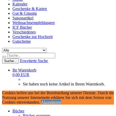
Kalender
Geschenke & Karten
Gut & Günstig
Saisonartikel
Weihnachtsempfehlungen
ICF Bücher
Verschiedenes
Geschenke zur Hochzeit
Gutscheine
Erweiterte Suche
Suche...
Ihr Warenkorb
0,00 EUR
Sie haben noch keine Artikel in Ihrem Warenkorb.
Cookies helfen uns bei der Bereitstellung unserer Dienste. Durch die
Nutzung unserer Internetseite erklären Sie sich mit dem Setzen von
Cookies einverstanden.
Akzeptieren
Bücher
Bücher anzeigen