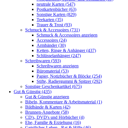
neutrale Karten (547)
Postkartenbücher (63)
Sonstige Karten (829)
Teekarten (35)
Trauer & Trost (93)
Schmuck & Accessoires (731)
Schmuck & Accessoires anzeigen
Accessoires (24)
Armbänder (30)
Ketten, Ringe & Anhänger (437)
Schlüsselanhänger (247)
Schreibwaren (593)
Schreibwaren anzeigen
Büromaterial (53)
Papier, Notizbücher & Blöcke (254)
Stifte, Radiergummi & Spitzer (292)
Sonstige Geschenkartikel (675)
Gut & Günstig (435)
Gut & Günstig anzeigen
Bibeln, Kommentare & Arbeitsmaterial (1)
Bildbände & Karten (42)
Brunnen-Angebote (58)
CD's, DVD's und Hörbücher (4)
Ehe, Familie & Erziehung (16)
Geistliches Leben - Rat & Hilfe (46)