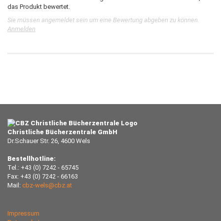
das Produkt bewertet.
Sie müssen angemeldet sein um eine Bewertung abgeben zu können.
Anmelden
Christliche Bücherzentrale GmbH
Dr.Schauer Str. 26, 4600 Wels
Bestellhotline:
Tel.: +43 (0) 7242 - 65745
Fax: +43 (0) 7242 - 66163
Mail:
cbz-wels@cbz.at
Impressum