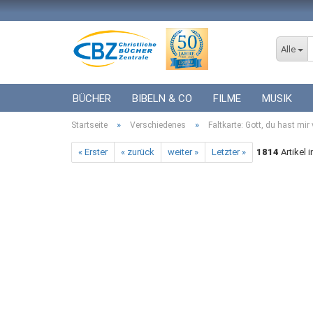
Alle
BÜCHER
BIBELN & CO
FILME
MUSIK
»
»
Startseite
ICF BÜCHER
Verschiedenes
VERSCHIEDENES
Faltkarte: Gott, du hast mir 
GESCHENKE 
« Erster
« zurück
weiter »
Letzter »
1814
Artikel 