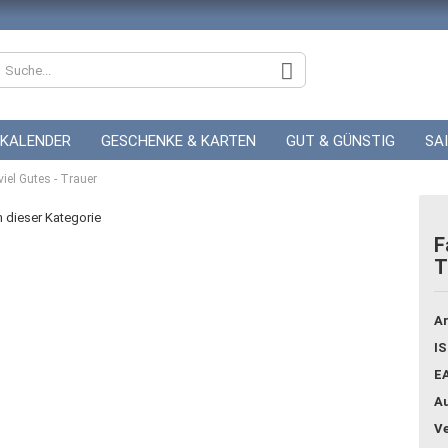
KALENDER
GESCHENKE & KARTEN
GUT & GÜNSTIG
SA
viel Gutes - Trauer
ZUR HOCHZEIT
GUTSCHEINE
in dieser Kategorie
F
T
Konto
Pass
Ar
IS
E
Au
Ve