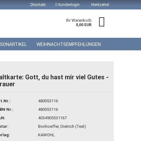
Kontakt
Kundenlogin
Merkzettel
Ihr Warenkorb
0,00 EUR
ISONARTIKEL
WEIHNACHTSEMPFEHLUNGEN
altkarte: Gott, du hast mir viel Gutes -
rauer
 erstellen
wort vergessen?
t.Nr.:
480053116
BN Nr.:
480053116
AN:
4034905531167
tor:
Bonhoeffer, Dietrich (Text)
rlag:
KAWOHL