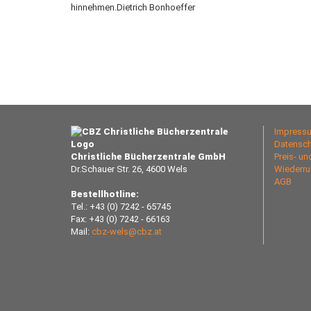
hinnehmen.Dietrich Bonhoeffer
Impress
Datensch
Christliche Bücherzentrale GmbH
Preis- u
Dr.Schauer Str. 26, 4600 Wels
Wiederru
AGB
Bestellhotline:
Tel.: +43 (0) 7242 - 65745
Fax: +43 (0) 7242 - 66163
Mail:
cbz-wels@cbz.at