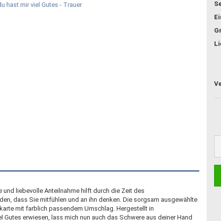
Se
E
G
Li
nd liebevolle Anteilnahme hilft durch die Zeit des
den, dass Sie mitfühlen und an ihn denken. Die sorgsam ausgewählte
tkarte mit farblich passendem Umschlag. Hergestellt in
iel Gutes erwiesen, lass mich nun auch das Schwere aus deiner Hand