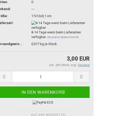
iten:
0
inband:
---
röße:
17x12x0,1 cm
eferzeit:
8-14 Tage wenn beim Lieferanten
verfügbar.
(Ausland abweichend)
Versandgewicht:
0,017
kg je Stück
3,00 EUR
inkl. 20% MwSt. zzgl.
Versand
AUF DEN MERKZETTEL