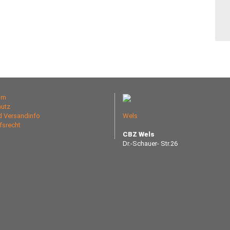
um
utz
nd Versandinfo
Wels
fsrecht
CBZ Wels
Dr.-Schauer- Str.26