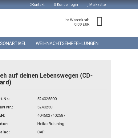
Kontakt
Kundenlogin
Merkzettel
Ihr Warenkorb
0,00 EUR
ISONARTIKEL
WEIHNACHTSEMPFEHLUNGEN
eh auf deinen Lebenswegen (CD-
ard)
 erstellen
wort vergessen?
t.Nr.:
524025800
BN Nr.:
5240258
AN:
4045027402587
tor:
Heiko Bräuning
rlag:
CAP