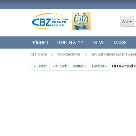
Alle
BÜCHER
BIBELN & CO
FILME
MUSIK
»
»
Startseite
ICF BÜCHER
Verschiedenes
VERSCHIEDENES
Geh auf deinen Lebenswege
GESCHENKE 
« Erster
« zurück
weiter »
Letzter »
1814
Artikel 