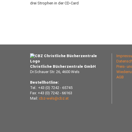
drei Strophen in der CD-Card
Impress
Datensch
Christliche Bücherzentrale GmbH
Preis- u
Dr.Schauer Str. 26, 4600 Wels
Wiederru
AGB
Bestellhotline:
Tel.: +43 (0) 7242 - 65745
Fax: +43 (0) 7242 - 66163
Mail:
cbz-wels@cbz.at