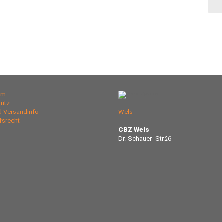
um
utz
nd Versandinfo
Wels
fsrecht
CBZ Wels
Dr.-Schauer- Str.26