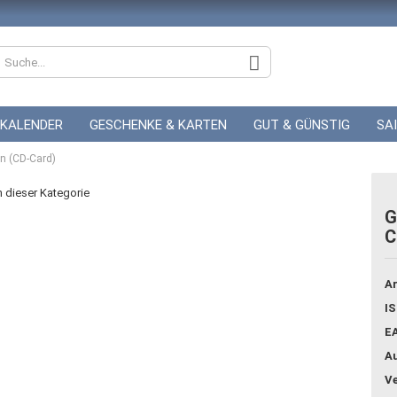
KALENDER
GESCHENKE & KARTEN
GUT & GÜNSTIG
SA
n (CD-Card)
ZUR HOCHZEIT
GUTSCHEINE
in dieser Kategorie
G
C
Konto
Pass
Ar
IS
E
Au
Ve