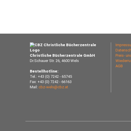
Impress
Datensch
Christliche Bücherzentrale GmbH
Preis- u
Dr.Schauer Str. 26, 4600 Wels
Wiederru
AGB
Bestellhotline:
Tel.: +43 (0) 7242 - 65745
Fax: +43 (0) 7242 - 66163
Mail:
cbz-wels@cbz.at