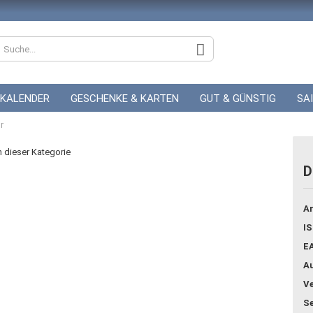
KALENDER
GESCHENKE & KARTEN
GUT & GÜNSTIG
SA
r
ZUR HOCHZEIT
GUTSCHEINE
in dieser Kategorie
D
Konto
Ar
Pass
IS
E
Au
Ve
Se