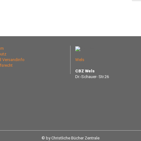
um
utz
nd Versandinfo
Wels
fsrecht
CBZ Wels
Dr.-Schauer- Str.26
© by Christliche Bücher Zentrale