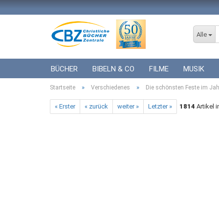
Alle
BÜCHER
BIBELN & CO
FILME
MUSIK
»
»
Startseite
ICF BÜCHER
Verschiedenes
VERSCHIEDENES
Die schönsten Feste im Jah
GESCHENKE 
« Erster
« zurück
weiter »
Letzter »
1814
Artikel 