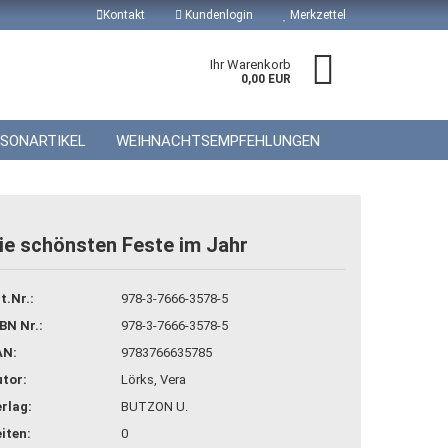
Kontakt
Kundenlogin
Merkzettel
Ihr Warenkorb
0,00 EUR
ISONARTIKEL
WEIHNACHTSEMPFEHLUNGEN
ie schönsten Feste im Jahr
 erstellen
t.Nr.:
978-3-7666-3578-5
wort vergessen?
BN Nr.:
978-3-7666-3578-5
AN:
9783766635785
tor:
Lörks, Vera
rlag:
BUTZON U.
iten:
0