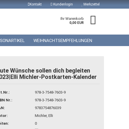
Kontakt
Kundenlogin
Merkzettel
Ihr Warenkorb
0,00 EUR
ISONARTIKEL
WEIHNACHTSEMPFEHLUNGEN
ute Wünsche sollen dich begleiten
023|Elli Michler-Postkarten-Kalender
 erstellen
wort vergessen?
t.Nr.:
978-3-7548-7603-9
BN Nr.:
978-3-7548-7603-9
AN:
9783754876039
tor:
Michler, Elli
iten:
0