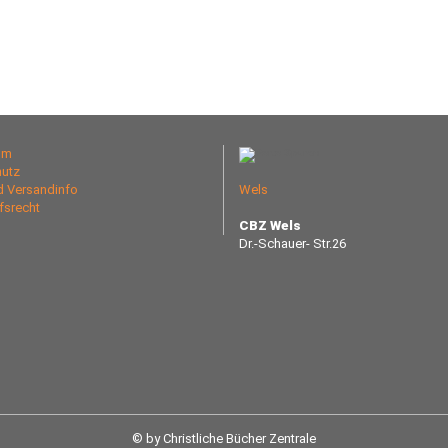
um
utz
nd Versandinfo
Wels
fsrecht
CBZ Wels
Dr.-Schauer- Str.26
© by Christliche Bücher Zentrale