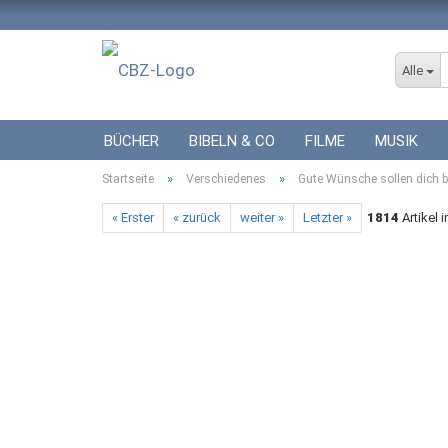
Alle
BÜCHER
BIBELN & CO
FILME
MUSIK
»
»
Startseite
ICF BÜCHER
Verschiedenes
VERSCHIEDENES
Gute Wünsche sollen dich be
GESCHENKE 
« Erster
« zurück
weiter »
Letzter »
1814
Artikel 