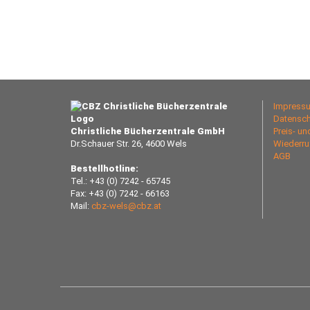
Impress
Datensch
Christliche Bücherzentrale GmbH
Preis- u
Dr.Schauer Str. 26, 4600 Wels
Wiederru
AGB
Bestellhotline:
Tel.: +43 (0) 7242 - 65745
Fax: +43 (0) 7242 - 66163
Mail:
cbz-wels@cbz.at