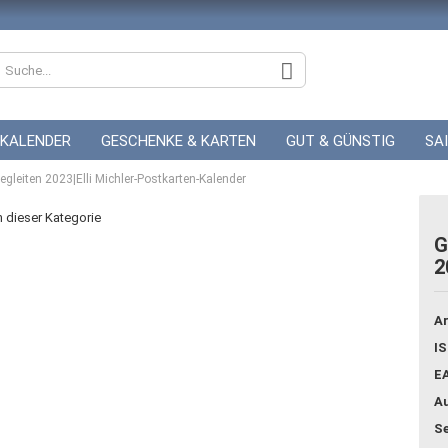
KALENDER
GESCHENKE & KARTEN
GUT & GÜNSTIG
SA
gleiten 2023|Elli Michler-Postkarten-Kalender
ZUR HOCHZEIT
GUTSCHEINE
in dieser Kategorie
G
2
Konto
Pass
Ar
IS
E
Au
Se