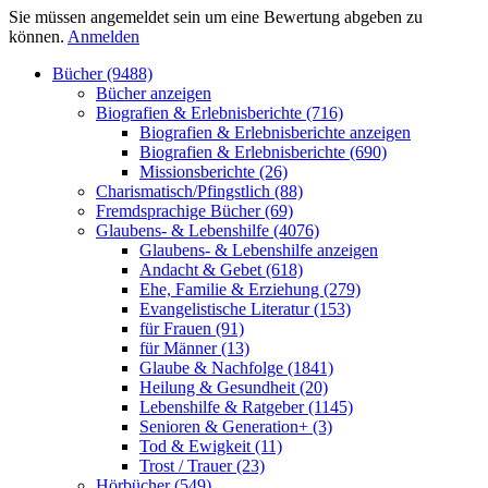
Sie müssen angemeldet sein um eine Bewertung abgeben zu
können.
Anmelden
Bücher (9488)
Bücher anzeigen
Biografien & Erlebnisberichte (716)
Biografien & Erlebnisberichte anzeigen
Biografien & Erlebnisberichte (690)
Missionsberichte (26)
Charismatisch/Pfingstlich (88)
Fremdsprachige Bücher (69)
Glaubens- & Lebenshilfe (4076)
Glaubens- & Lebenshilfe anzeigen
Andacht & Gebet (618)
Ehe, Familie & Erziehung (279)
Evangelistische Literatur (153)
für Frauen (91)
für Männer (13)
Glaube & Nachfolge (1841)
Heilung & Gesundheit (20)
Lebenshilfe & Ratgeber (1145)
Senioren & Generation+ (3)
Tod & Ewigkeit (11)
Trost / Trauer (23)
Hörbücher (549)