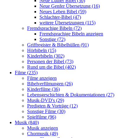
Neue Luther Bibel (30)
Neue Genfer Übersetzung (16)
Neues Leben Bibel (59)
Schlachter-Bibel (47)
weitere Übersetzungen (115)
Fremdsprachige Bibeln (72)
Fremdsprachige Bibeln anzeigen
Sonstige (72)
Griffregister & Bibelhüllen (91)
Hörbibeln (15)
Kinderbibeln (302)
Personen der Bibel (73)
Rund um die Bibel (402)
Filme (235)
Filme anzeigen
Bibelverfilmungen (26)
Kinderfilme (36)
Lebensgeschichten & Dokumentationen (27)
Musik-DVD's (29)
Predigten & Vorträge (12)
Sonstige Filme (30)
Spielfilme (96)
Musik (840)
Musik anzeigen
Chormusik (49)