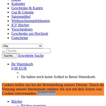
Kalender
Geschenke & Karten
Gut & Günstig
Saisonartikel
Weihnachtsempfehlungen
ICF Bücher
Verschiedenes
Geschenke zur Hochzeit
Gutscheine
Erweiterte Suche
Suche...
Ihr Warenkorb
0,00 EUR
Sie haben noch keine Artikel in Ihrem Warenkorb.
Cookies helfen uns bei der Bereitstellung unserer Dienste. Durch die
Nutzung unserer Internetseite erklären Sie sich mit dem Setzen von
Cookies einverstanden.
Akzeptieren
Bücher
Bücher anzeigen