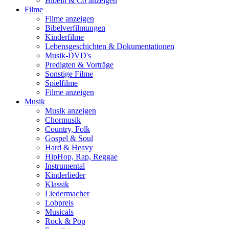
Bibeln & Co anzeigen
Filme
Filme anzeigen
Bibelverfilmungen
Kinderfilme
Lebensgeschichten & Dokumentationen
Musik-DVD's
Predigten & Vorträge
Sonstige Filme
Spielfilme
Filme anzeigen
Musik
Musik anzeigen
Chormusik
Country, Folk
Gospel & Soul
Hard & Heavy
HipHop, Rap, Reggae
Instrumental
Kinderlieder
Klassik
Liedermacher
Lobpreis
Musicals
Rock & Pop