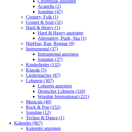
Chormusik anzeigen
Acapella (2)
Sonstige (47)
Country, Folk (1)
Gospel & Soul (31)
Hard & Heavy (1)
Hard & Heavy anzeigen
Alternative, Punk, Ska (1)
HipHop, Rap, Reggae (9)
Instrumental (37)
Instrumental anzeigen
Sonstige (37)
Kinderlieder (132)
Klassik (5)
Liedermacher (87)
Lobpreis (307)
Lobpreis anzeigen
Deutscher Lobpreis (118)
Worship International (221)
Musicals (49)
Rock & Pop (152)
Sonstige (12)
Techno & Dance (1)
Kalender (967)
Kalender anzeigen