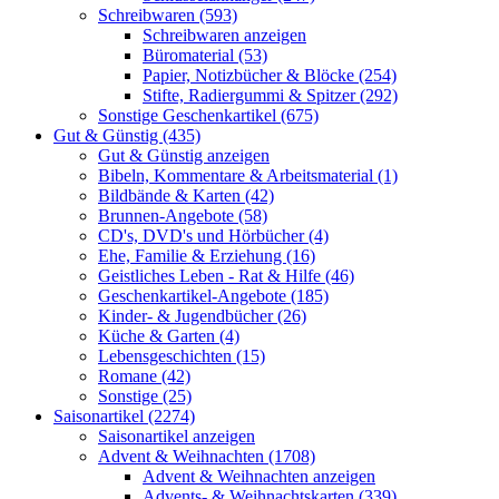
Schreibwaren (593)
Schreibwaren anzeigen
Büromaterial (53)
Papier, Notizbücher & Blöcke (254)
Stifte, Radiergummi & Spitzer (292)
Sonstige Geschenkartikel (675)
Gut & Günstig (435)
Gut & Günstig anzeigen
Bibeln, Kommentare & Arbeitsmaterial (1)
Bildbände & Karten (42)
Brunnen-Angebote (58)
CD's, DVD's und Hörbücher (4)
Ehe, Familie & Erziehung (16)
Geistliches Leben - Rat & Hilfe (46)
Geschenkartikel-Angebote (185)
Kinder- & Jugendbücher (26)
Küche & Garten (4)
Lebensgeschichten (15)
Romane (42)
Sonstige (25)
Saisonartikel (2274)
Saisonartikel anzeigen
Advent & Weihnachten (1708)
Advent & Weihnachten anzeigen
Advents- & Weihnachtskarten (339)