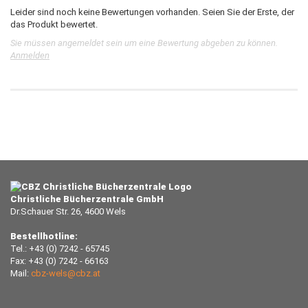
Leider sind noch keine Bewertungen vorhanden. Seien Sie der Erste, der
das Produkt bewertet.
Sie müssen angemeldet sein um eine Bewertung abgeben zu können.
Anmelden
Christliche Bücherzentrale GmbH
Dr.Schauer Str. 26, 4600 Wels
Bestellhotline:
Tel.: +43 (0) 7242 - 65745
Fax: +43 (0) 7242 - 66163
Mail:
cbz-wels@cbz.at