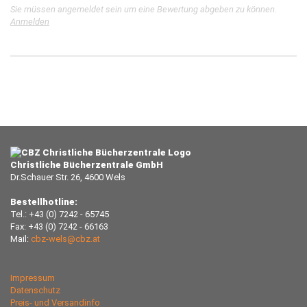
Sie müssen angemeldet sein um eine Bewertung abgeben zu können.
Anmelden
Christliche Bücherzentrale GmbH
Dr.Schauer Str. 26, 4600 Wels
Bestellhotline:
Tel.: +43 (0) 7242 - 65745
Fax: +43 (0) 7242 - 66163
Mail:
cbz-wels@cbz.at
Impressum
Datenschutz
Preis- und Versandinfo