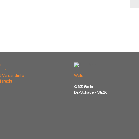
um
utz
nd Versandinfo
Wels
fsrecht
CBZ Wels
Dr.-Schauer- Str.26