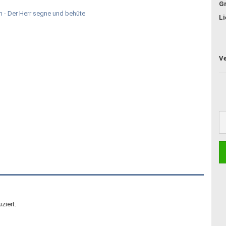
G
Li
ziert.