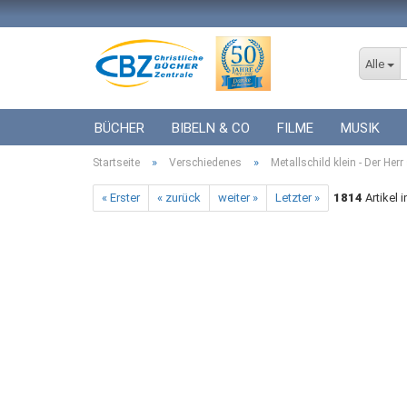
Alle
BÜCHER
BIBELN & CO
FILME
MUSIK
»
»
Startseite
ICF BÜCHER
Verschiedenes
VERSCHIEDENES
Metallschild klein - Der Her
GESCHENKE 
« Erster
« zurück
weiter »
Letzter »
1814
Artikel 