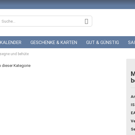
KALENDER
GESCHENKE & KARTEN
GUT & GÜNSTIG
SA
r segne und behüte
ZUR HOCHZEIT
GUTSCHEINE
in dieser Kategorie
M
b
Konto
Pass
Ar
IS
E
Ve
Se