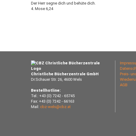
Der Herr segne dich und behüte dich.
4. Mose 6,24
Impress
Datensch
Christliche Bücherzentrale GmbH
Preis- u
Dr.Schauer Str. 26, 4600 Wels
Wiederru
AGB
Bestellhotline:
Tel.: +43 (0) 7242 - 65745
Fax: +43 (0) 7242 - 66163
Mail:
cbz-wels@cbz.at