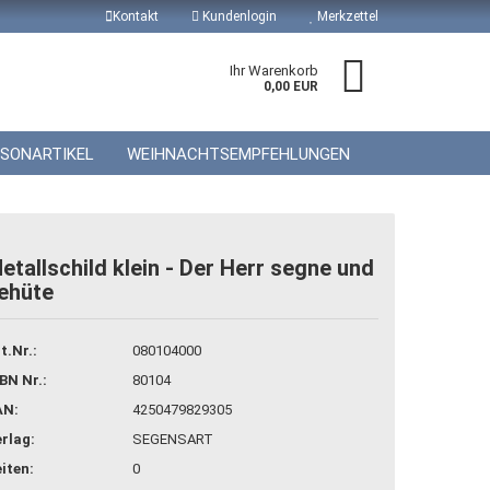
Kontakt
Kundenlogin
Merkzettel
Ihr Warenkorb
0,00 EUR
ISONARTIKEL
WEIHNACHTSEMPFEHLUNGEN
etallschild klein - Der Herr segne und
ehüte
 erstellen
wort vergessen?
t.Nr.:
080104000
BN Nr.:
80104
AN:
4250479829305
rlag:
SEGENSART
iten:
0