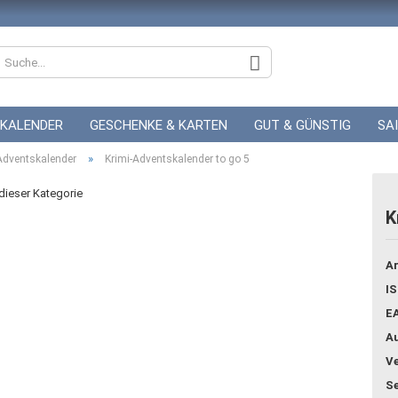
KALENDER
GESCHENKE & KARTEN
GUT & GÜNSTIG
SA
»
ZUR HOCHZEIT
Adventskalender
Krimi-Adventskalender to go 5
GUTSCHEINE
 dieser Kategorie
K
Konto
Ar
Pass
IS
E
Au
Ve
Se