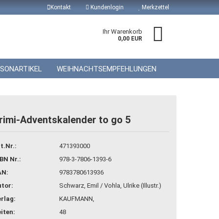
Kontakt
Kundenlogin
Merkzettel
Ihr Warenkorb
0,00 EUR
ISONARTIKEL
WEIHNACHTSEMPFEHLUNGEN
rimi-Adventskalender to go 5
 erstellen
t.Nr.:
471393000
wort vergessen?
BN Nr.:
978-3-7806-1393-6
AN:
9783780613936
tor:
Schwarz, Emil / Vohla, Ulrike (Illustr.)
rlag:
KAUFMANN,
iten:
48