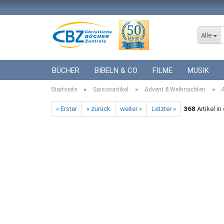
Alle
BÜCHER
BIBELN & CO
FILME
MUSIK
»
»
»
Startseite
ICF BÜCHER
Saisonartikel
VERSCHIEDENES
Advent & Weihnachten
GESCHENKE 
« Erster
« zurück
weiter »
Letzter »
368
Artikel in