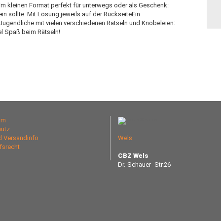
im kleinen Format perfekt für unterwegs oder als Geschenk:
ein sollte: Mit Lösung jeweils auf der RückseiteEin
Jugendliche mit vielen verschiedenen Rätseln und Knobeleien:
iel Spaß beim Rätseln!
um
utz
nd Versandinfo
Wels
fsrecht
CBZ Wels
Dr.-Schauer- Str.26