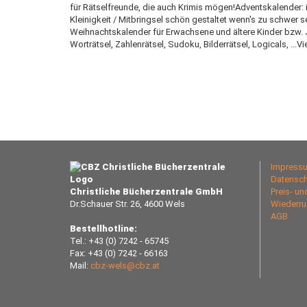
für Rätselfreunde, die auch Krimis mögen!Adventskalender: 
Kleinigkeit / Mitbringsel schön gestaltet wenn's zu schwer s
Weihnachtskalender für Erwachsene und ältere Kinder bzw. 
Worträtsel, Zahlenrätsel, Sudoku, Bilderrätsel, Logicals, ...V
Impress
Datensch
Christliche Bücherzentrale GmbH
Preis- u
Dr.Schauer Str. 26, 4600 Wels
Wiederru
AGB
Bestellhotline:
Tel.: +43 (0) 7242 - 65745
Fax: +43 (0) 7242 - 66163
Mail:
cbz-wels@cbz.at