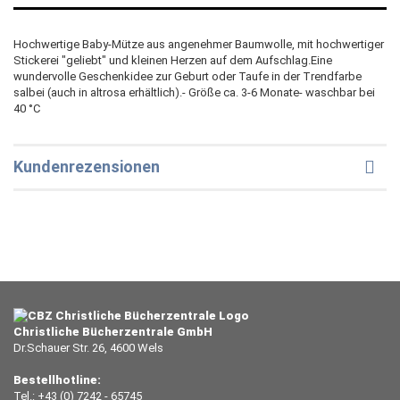
Hochwertige Baby-Mütze aus angenehmer Baumwolle, mit hochwertiger
Stickerei "geliebt" und kleinen Herzen auf dem Aufschlag.Eine
wundervolle Geschenkidee zur Geburt oder Taufe in der Trendfarbe
salbei (auch in altrosa erhältlich).- Größe ca. 3-6 Monate- waschbar bei
40 °C
Kundenrezensionen
Christliche Bücherzentrale GmbH
Dr.Schauer Str. 26, 4600 Wels
Bestellhotline:
Tel.: +43 (0) 7242 - 65745