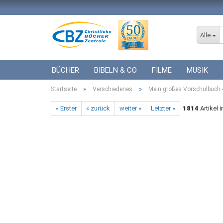
Alle
BÜCHER
BIBELN & CO
FILME
MUSIK
»
»
Startseite
ICF BÜCHER
Verschiedenes
VERSCHIEDENES
Mein großes Vorschulbuch -
GESCHENKE 
« Erster
« zurück
weiter »
Letzter »
1814
Artikel 