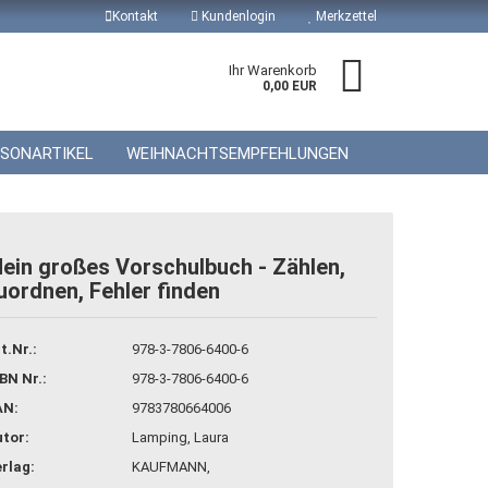
Kontakt
Kundenlogin
Merkzettel
Ihr Warenkorb
0,00 EUR
ISONARTIKEL
WEIHNACHTSEMPFEHLUNGEN
ein großes Vorschulbuch - Zählen,
uordnen, Fehler finden
 erstellen
wort vergessen?
t.Nr.:
978-3-7806-6400-6
BN Nr.:
978-3-7806-6400-6
AN:
9783780664006
tor:
Lamping, Laura
rlag:
KAUFMANN,