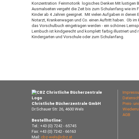
Konzentration  Feinmotorik  logisches Denken Mit lustig
Ausmalseiten vergeht die Zeit bis zum Schulanfang wie im 
Kinder ab 4 Jahren geeignet.  Mit vielen Aufgaben in denen
Notarzt, Krankenwagen und Co. einen Auftritt haben.  Ob im
das Vorschulbuch eingetragen werden - ein schönes Lernspie
Lernbuch ist kindgerecht und komplett farbig illustriert und
Kindergarten und Vorschule oder zum Schulanfang.
Impress
Datensch
Christliche Bücherzentrale GmbH
Preis- u
Dr.Schauer Str. 26, 4600 Wels
Wiederru
AGB
Bestellhotline:
Tel.: +43 (0) 7242 - 65745
Fax: +43 (0) 7242 - 66163
Mail:
cbz-wels@cbz.at