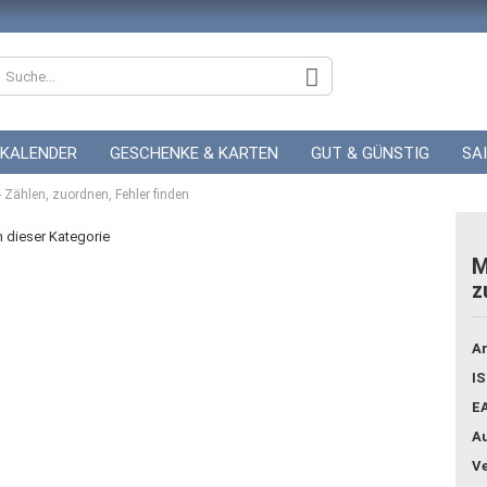
KALENDER
GESCHENKE & KARTEN
GUT & GÜNSTIG
SA
 Zählen, zuordnen, Fehler finden
ZUR HOCHZEIT
GUTSCHEINE
in dieser Kategorie
M
z
Konto
Pass
Ar
IS
E
Au
Ve