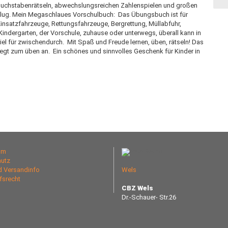
en Buchstabenrätseln, abwechslungsreichen Zahlenspielen und großen
Flug. Mein Megaschlaues Vorschulbuch:  Das Übungsbuch ist für
 Einsatzfahrzeuge, Rettungsfahrzeuge, Bergrettung, Müllabfuhr,
 Kindergarten, der Vorschule, zuhause oder unterwegs, überall kann in
l für zwischendurch.  Mit Spaß und Freude lernen, üben, rätseln! Das
 regt zum üben an.  Ein schönes und sinnvolles Geschenk für Kinder in
um
utz
nd Versandinfo
Wels
fsrecht
CBZ Wels
Dr.-Schauer- Str.26