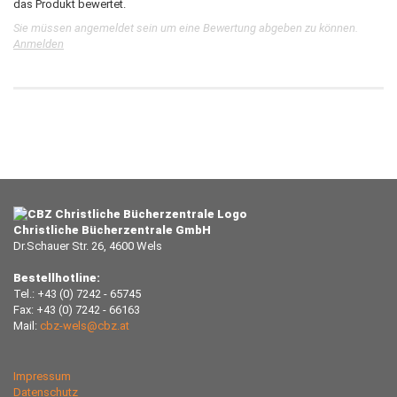
das Produkt bewertet.
Sie müssen angemeldet sein um eine Bewertung abgeben zu können.
Anmelden
Christliche Bücherzentrale GmbH
Dr.Schauer Str. 26, 4600 Wels
Bestellhotline:
Tel.: +43 (0) 7242 - 65745
Fax: +43 (0) 7242 - 66163
Mail:
cbz-wels@cbz.at
Impressum
Datenschutz