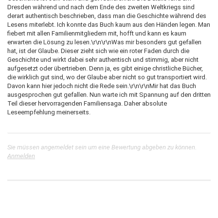
Dresden während und nach dem Ende des zweiten Weltkriegs sind
derart authentisch beschrieben, dass man die Geschichte während des
Lesens miterlebt. Ich konnte das Buch kaum aus den Händen legen. Man
fiebert mit allen Familienmitgliedern mit, hofft und kann es kaum
erwarten die Lösung zu lesen.\r\n\r\nWas mir besonders gut gefallen
hat, ist der Glaube. Dieser zieht sich wie ein roter Faden durch die
Geschichte und wirkt dabei sehr authentisch und stimmig, aber nicht
aufgesetzt oder übertrieben. Denn ja, es gibt einige christliche Bücher,
die wirklich gut sind, wo der Glaube aber nicht so gut transportiert wird.
Davon kann hier jedoch nicht die Rede sein.\r\n\r\nMir hat das Buch
ausgesprochen gut gefallen. Nun warte ich mit Spannung auf den dritten
Teil dieser hervorragenden Familiensaga. Daher absolute
Sie müssen angemeldet sein um eine Bewertung abgeben zu können.
Anmelden