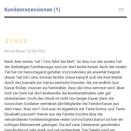
Kundenrezensionen (1)
Nicole Bayar,
29.04.2026
Nach dem ersten Teil \"Uns führt der Mut\" ist dies nun der zweite Teil
der dreiteiligen Familiensaga rund um die Familie Kaiser. Auch der zweite
Teil hat mir hervorragend gefallen.\r\n\r\nAnders als erwartet beginnt
dieser Teil mit Lotte, Emmas Nichte. Diese kämpft sich mit ihrer Mutter
durch das beinahe zur Gänze zerstörte Dresden. Als sie endlich Opa
Kaiser finden, müssen sie feststellen, dass die Oma vermisst wird. Aber
Gott sei Dank hat die Familienvilla die Bombardements sehr gut
überstanden. Doch das Glück ist nicht von langer Dauer, denn die
russischen Soldaten vertreiben alle Mitglieder der Familie Kaiser aus
dem Haus. Was nun? Und was ist eigentlich mit Tante Emma, und Tante
Elisabeth passiert? Keiner aus der Familie möchte über die
verschollenen Familienmitglieder reden.\r\n\r\nSylvia Barron ist hier ein
richtiges Meisterwerk gelungen. Die auf zwei Zeitebenen geschriebe
Geschichte ist sehr stark und gut recherchiert. Die Details rund um