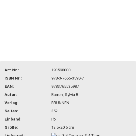
Art.Nr.:
193598000
ISBN Nr.:
978-3-7655-3598-7
EAN:
9783765535987
Autor:
Barron, Sylvia B.
Verlag:
BRUNNEN
Seiten:
352
Einband:
Pb
Größe:
13,5x20,5 cm
Lieferzeit:
ca. 3-4 Tage