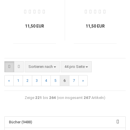
11,50 EUR
11,50 EUR
Sortieren nach
44 pro Seite
«
1
2
3
4
5
6
7
»
Zeige
221
bis
264
(von insgesamt
267
Artikeln)
Bücher (9488)