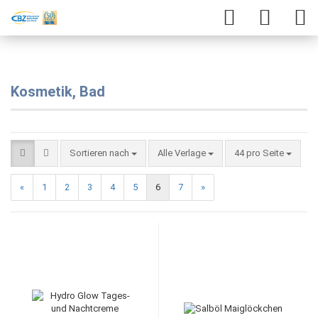
Kosmetik, Bad
Sortieren nach
Alle Verlage
44 pro Seite
«
1
2
3
4
5
6
7
»